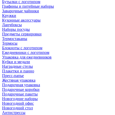
Бутылки с логотипом
Графины и питейные наборы
Заварочные чайники
Кружки
Кухонные аксессуары
Ланчбоксы
Наборы посуды
Предметы сервировки
Термостаканы
Термосы
Блокноты с логотипом
Ежедневники с логотипом
Упаковка для ежедневников
Кубки и медали
Наградные стелы
Плакетки и панно
Пресс-папье
Жестяная упаковка
Подарочная упаковка
Подарочные коробки
Подарочные пакеты
Новогодние наборы
Новогодний офис
Новогодний стол
Антистрессы