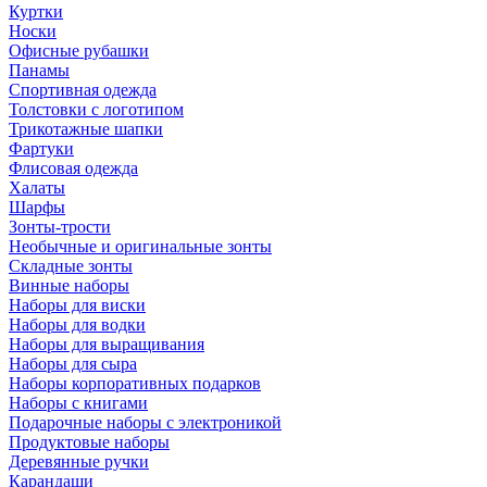
Куртки
Носки
Офисные рубашки
Панамы
Спортивная одежда
Толстовки с логотипом
Трикотажные шапки
Фартуки
Флисовая одежда
Халаты
Шарфы
Зонты-трости
Необычные и оригинальные зонты
Складные зонты
Винные наборы
Наборы для виски
Наборы для водки
Наборы для выращивания
Наборы для сыра
Наборы корпоративных подарков
Наборы с книгами
Подарочные наборы с электроникой
Продуктовые наборы
Деревянные ручки
Карандаши