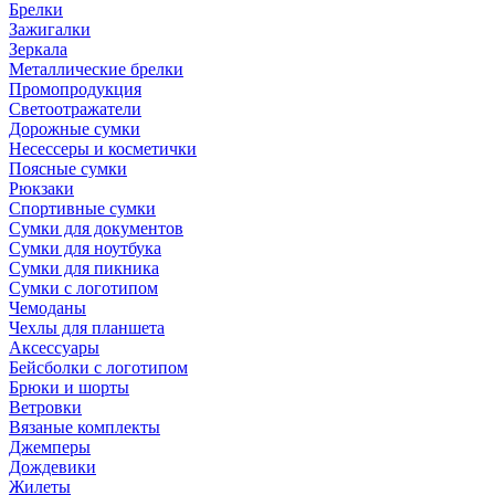
Брелки
Зажигалки
Зеркала
Металлические брелки
Промопродукция
Светоотражатели
Дорожные сумки
Несессеры и косметички
Поясные сумки
Рюкзаки
Спортивные сумки
Сумки для документов
Сумки для ноутбука
Сумки для пикника
Сумки с логотипом
Чемоданы
Чехлы для планшета
Аксессуары
Бейсболки с логотипом
Брюки и шорты
Ветровки
Вязаные комплекты
Джемперы
Дождевики
Жилеты