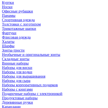
Куртки
Носки
Офисные рубашки
Панамы
Спортивная одежда
Толстовки с логотипом
Трикотажные шапки
Фартуки
Флисовая одежда
Халаты
Шарфы
Зонты-трости
Необычные и оригинальные зонты
Складные зонты
Винные наборы
Наборы для виски
Наборы для водки
Наборы для выращивания
Наборы для сыра
Наборы корпоративных подарков
Наборы с книгами
Подарочные наборы с электроникой
Продуктовые наборы
Деревянные ручки
Карандаши