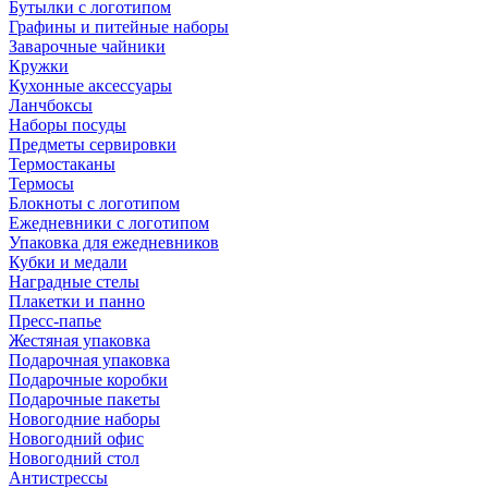
Бутылки с логотипом
Графины и питейные наборы
Заварочные чайники
Кружки
Кухонные аксессуары
Ланчбоксы
Наборы посуды
Предметы сервировки
Термостаканы
Термосы
Блокноты с логотипом
Ежедневники с логотипом
Упаковка для ежедневников
Кубки и медали
Наградные стелы
Плакетки и панно
Пресс-папье
Жестяная упаковка
Подарочная упаковка
Подарочные коробки
Подарочные пакеты
Новогодние наборы
Новогодний офис
Новогодний стол
Антистрессы