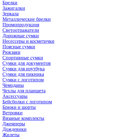
Брелки
Зажигалки
Зеркала
Металлические брелки
Промопродукция
Светоотражатели
Дорожные сумки
Несессеры и косметички
Поясные сумки
Рюкзаки
Спортивные сумки
Сумки для документов
Сумки для ноутбука
Сумки для пикника
Сумки с логотипом
Чемоданы
Чехлы для планшета
Аксессуары
Бейсболки с логотипом
Брюки и шорты
Ветровки
Вязаные комплекты
Джемперы
Дождевики
Жилеты