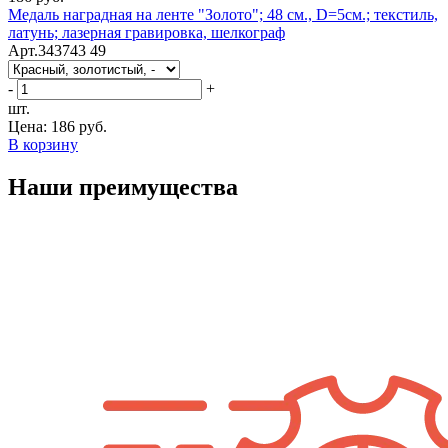
Медаль наградная на ленте "Золото"; 48 см., D=5см.; текстиль,
латунь; лазерная гравировка, шелкограф
Арт.343743 49
-
+
шт.
Цена:
186 руб.
В корзину
Наши преимущества