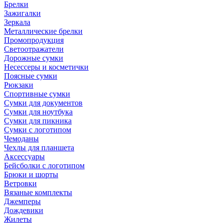
Брелки
Зажигалки
Зеркала
Металлические брелки
Промопродукция
Светоотражатели
Дорожные сумки
Несессеры и косметички
Поясные сумки
Рюкзаки
Спортивные сумки
Сумки для документов
Сумки для ноутбука
Сумки для пикника
Сумки с логотипом
Чемоданы
Чехлы для планшета
Аксессуары
Бейсболки с логотипом
Брюки и шорты
Ветровки
Вязаные комплекты
Джемперы
Дождевики
Жилеты