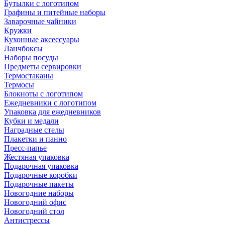
Бутылки с логотипом
Графины и питейные наборы
Заварочные чайники
Кружки
Кухонные аксессуары
Ланчбоксы
Наборы посуды
Предметы сервировки
Термостаканы
Термосы
Блокноты с логотипом
Ежедневники с логотипом
Упаковка для ежедневников
Кубки и медали
Наградные стелы
Плакетки и панно
Пресс-папье
Жестяная упаковка
Подарочная упаковка
Подарочные коробки
Подарочные пакеты
Новогодние наборы
Новогодний офис
Новогодний стол
Антистрессы