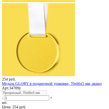
254 руб.
Медаль GLORY в подарочной упаковке, 70х66х5 мм, акрил
Арт.34709у
-
+
шт.
Цена:
254 руб.