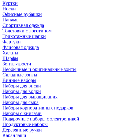
Куртки
Носки
Офисные рубашки
Панамы
Спортивная одежда
Толстовки с логотипом
Трикотажные шапки
Фартуки
Флисовая одежда
Халаты
Шарфы
Зонты-трости
Необычные и оригинальные зонты
Складные зонты
Винные наборы
Наборы для виски
Наборы для водки
Наборы для выращивания
Наборы для сыра
Наборы корпоративных подарков
Наборы с книгами
Подарочные наборы с электроникой
Продуктовые наборы
Деревянные ручки
Карандаши