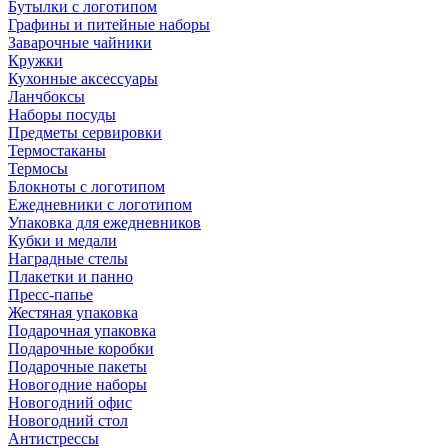
Бутылки с логотипом
Графины и питейные наборы
Заварочные чайники
Кружки
Кухонные аксессуары
Ланчбоксы
Наборы посуды
Предметы сервировки
Термостаканы
Термосы
Блокноты с логотипом
Ежедневники с логотипом
Упаковка для ежедневников
Кубки и медали
Наградные стелы
Плакетки и панно
Пресс-папье
Жестяная упаковка
Подарочная упаковка
Подарочные коробки
Подарочные пакеты
Новогодние наборы
Новогодний офис
Новогодний стол
Антистрессы