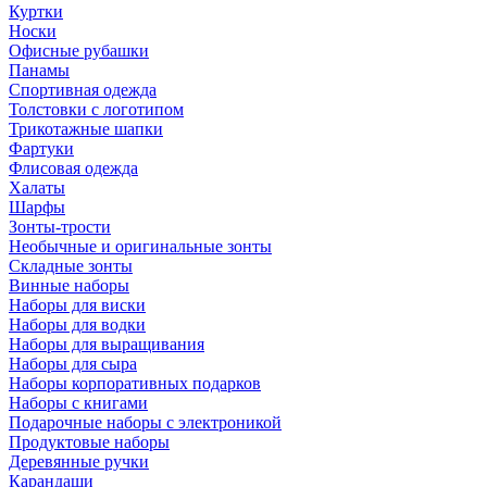
Куртки
Носки
Офисные рубашки
Панамы
Спортивная одежда
Толстовки с логотипом
Трикотажные шапки
Фартуки
Флисовая одежда
Халаты
Шарфы
Зонты-трости
Необычные и оригинальные зонты
Складные зонты
Винные наборы
Наборы для виски
Наборы для водки
Наборы для выращивания
Наборы для сыра
Наборы корпоративных подарков
Наборы с книгами
Подарочные наборы с электроникой
Продуктовые наборы
Деревянные ручки
Карандаши