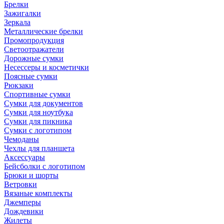
Брелки
Зажигалки
Зеркала
Металлические брелки
Промопродукция
Светоотражатели
Дорожные сумки
Несессеры и косметички
Поясные сумки
Рюкзаки
Спортивные сумки
Сумки для документов
Сумки для ноутбука
Сумки для пикника
Сумки с логотипом
Чемоданы
Чехлы для планшета
Аксессуары
Бейсболки с логотипом
Брюки и шорты
Ветровки
Вязаные комплекты
Джемперы
Дождевики
Жилеты