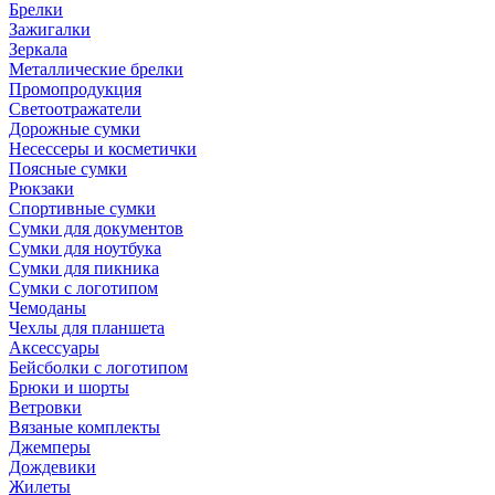
Брелки
Зажигалки
Зеркала
Металлические брелки
Промопродукция
Светоотражатели
Дорожные сумки
Несессеры и косметички
Поясные сумки
Рюкзаки
Спортивные сумки
Сумки для документов
Сумки для ноутбука
Сумки для пикника
Сумки с логотипом
Чемоданы
Чехлы для планшета
Аксессуары
Бейсболки с логотипом
Брюки и шорты
Ветровки
Вязаные комплекты
Джемперы
Дождевики
Жилеты