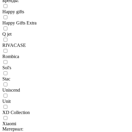
Бренды:
Happy gifts
Happy Gifts Extra
Q jet
RIVACASE
Rombica
Sol's
Stac
Uniscend
Unit
XD Collection
Xiaomi
Материал: