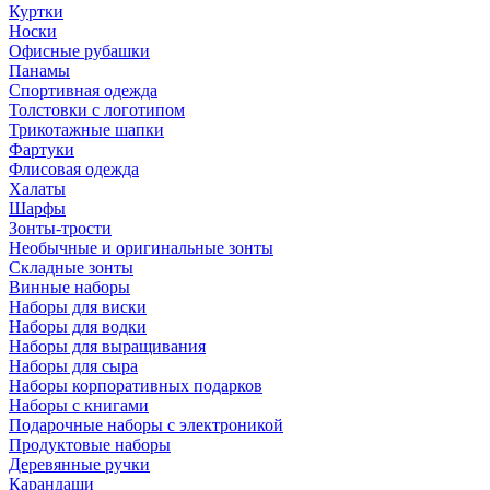
Куртки
Носки
Офисные рубашки
Панамы
Спортивная одежда
Толстовки с логотипом
Трикотажные шапки
Фартуки
Флисовая одежда
Халаты
Шарфы
Зонты-трости
Необычные и оригинальные зонты
Складные зонты
Винные наборы
Наборы для виски
Наборы для водки
Наборы для выращивания
Наборы для сыра
Наборы корпоративных подарков
Наборы с книгами
Подарочные наборы с электроникой
Продуктовые наборы
Деревянные ручки
Карандаши