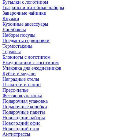
Бутылки с логотипом
Графины и питейные наборы
Заварочные чайники
Кружки
Кухонные аксессуары
Ланчбоксы
Наборы посуды
Предметы сервировки
Термостаканы
Термосы
Блокноты с логотипом
Ежедневники с логотипом
Упаковка для ежедневников
Кубки и медали
Наградные стелы
Плакетки и панно
Пресс-папье
Жестяная упаковка
Подарочная упаковка
Подарочные коробки
Подарочные пакеты
Новогодние наборы
Новогодний офис
Новогодний стол
Антистрессы