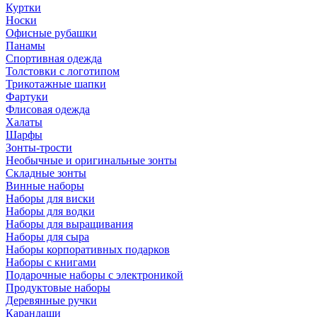
Куртки
Носки
Офисные рубашки
Панамы
Спортивная одежда
Толстовки с логотипом
Трикотажные шапки
Фартуки
Флисовая одежда
Халаты
Шарфы
Зонты-трости
Необычные и оригинальные зонты
Складные зонты
Винные наборы
Наборы для виски
Наборы для водки
Наборы для выращивания
Наборы для сыра
Наборы корпоративных подарков
Наборы с книгами
Подарочные наборы с электроникой
Продуктовые наборы
Деревянные ручки
Карандаши