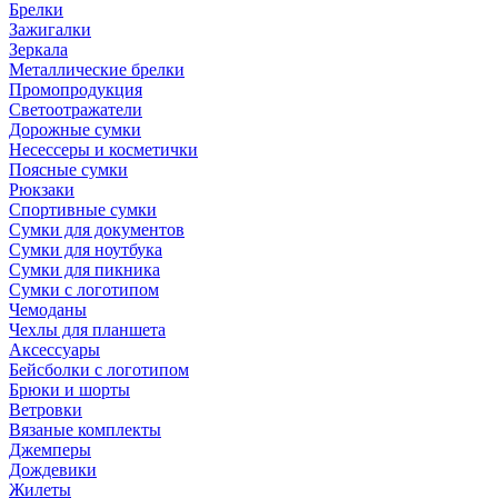
Брелки
Зажигалки
Зеркала
Металлические брелки
Промопродукция
Светоотражатели
Дорожные сумки
Несессеры и косметички
Поясные сумки
Рюкзаки
Спортивные сумки
Сумки для документов
Сумки для ноутбука
Сумки для пикника
Сумки с логотипом
Чемоданы
Чехлы для планшета
Аксессуары
Бейсболки с логотипом
Брюки и шорты
Ветровки
Вязаные комплекты
Джемперы
Дождевики
Жилеты