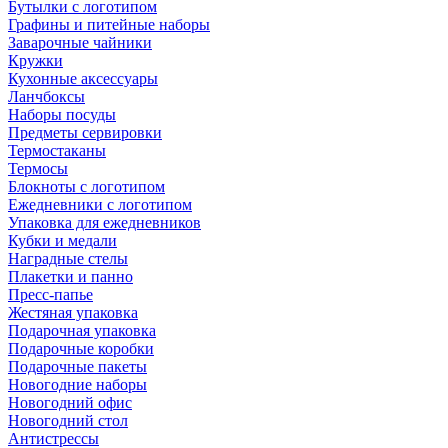
Бутылки с логотипом
Графины и питейные наборы
Заварочные чайники
Кружки
Кухонные аксессуары
Ланчбоксы
Наборы посуды
Предметы сервировки
Термостаканы
Термосы
Блокноты с логотипом
Ежедневники с логотипом
Упаковка для ежедневников
Кубки и медали
Наградные стелы
Плакетки и панно
Пресс-папье
Жестяная упаковка
Подарочная упаковка
Подарочные коробки
Подарочные пакеты
Новогодние наборы
Новогодний офис
Новогодний стол
Антистрессы