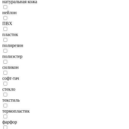
натуральная кожа
нейлон
ПВХ
пластик
полирезин
полиэстер
силикон
софт-тач
стекло
текстиль
термопластик
фарфор