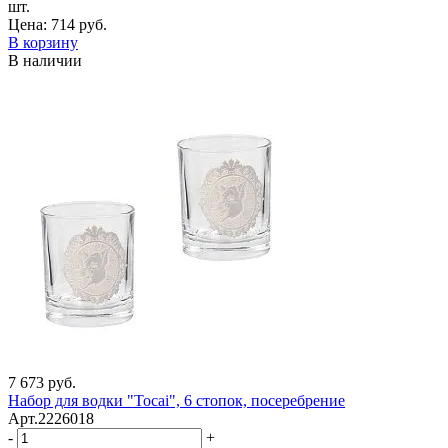
шт.
Цена:
714 руб.
В корзину
В наличии
7 673 руб.
Набор для водки "Tocai", 6 стопок, посеребрение
Арт.2226018
-
+