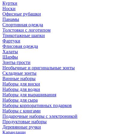
Куртки
Носки
Офисные рубашки
Панамы
Спортивная одежда
Толстовки с логотипом
Трикотажные шапки
Фартуки
Флисовая одежда
Халаты
Шарфы
Зонты-трости
Необычные и оригинальные зонты
Складные зонты
Винные наборы
Наборы для виски
Наборы для водки
Наборы для выращивания
Наборы для сыра
Наборы корпоративных подарков
Наборы с книгами
Подарочные наборы с электроникой
Продуктовые наборы
Деревянные ручки
Карандаши