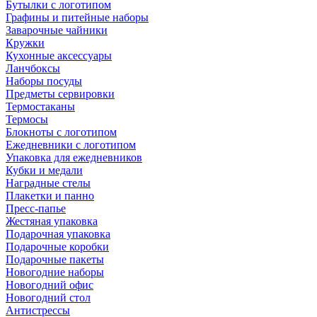
Бутылки с логотипом
Графины и питейные наборы
Заварочные чайники
Кружки
Кухонные аксессуары
Ланчбоксы
Наборы посуды
Предметы сервировки
Термостаканы
Термосы
Блокноты с логотипом
Ежедневники с логотипом
Упаковка для ежедневников
Кубки и медали
Наградные стелы
Плакетки и панно
Пресс-папье
Жестяная упаковка
Подарочная упаковка
Подарочные коробки
Подарочные пакеты
Новогодние наборы
Новогодний офис
Новогодний стол
Антистрессы