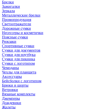
Брелки
Зажигалки
Зеркала
Металлические брелки
Промопродукция
Светоотражатели
Дорожные сумки
Несессеры и косметички
Поясные сумки
Рюкзаки
Спортивные сумки
Сумки для документов
Сумки для ноутбука
Сумки для пикника
Сумки с логотипом
Чемоданы
Чехлы для планшета
Аксессуары
Бейсболки с логотипом
Брюки и шорты
Ветровки
Вязаные комплекты
Джемперы
Дождевики
Жилеты