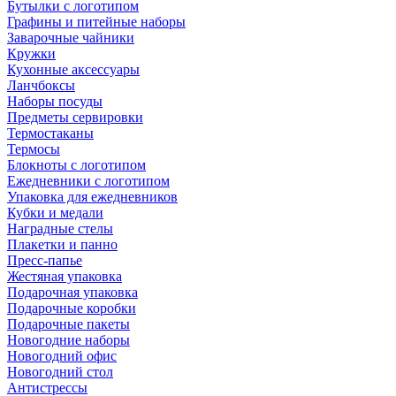
Бутылки с логотипом
Графины и питейные наборы
Заварочные чайники
Кружки
Кухонные аксессуары
Ланчбоксы
Наборы посуды
Предметы сервировки
Термостаканы
Термосы
Блокноты с логотипом
Ежедневники с логотипом
Упаковка для ежедневников
Кубки и медали
Наградные стелы
Плакетки и панно
Пресс-папье
Жестяная упаковка
Подарочная упаковка
Подарочные коробки
Подарочные пакеты
Новогодние наборы
Новогодний офис
Новогодний стол
Антистрессы