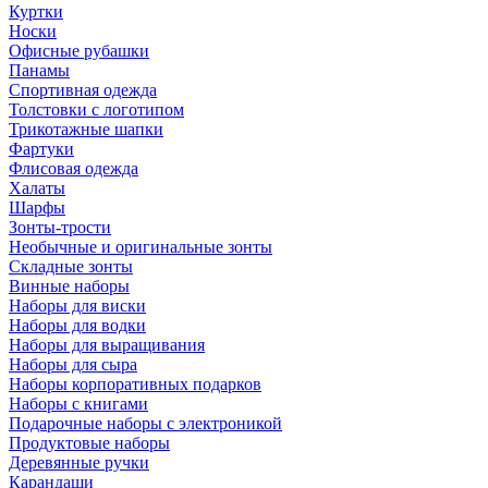
Куртки
Носки
Офисные рубашки
Панамы
Спортивная одежда
Толстовки с логотипом
Трикотажные шапки
Фартуки
Флисовая одежда
Халаты
Шарфы
Зонты-трости
Необычные и оригинальные зонты
Складные зонты
Винные наборы
Наборы для виски
Наборы для водки
Наборы для выращивания
Наборы для сыра
Наборы корпоративных подарков
Наборы с книгами
Подарочные наборы с электроникой
Продуктовые наборы
Деревянные ручки
Карандаши