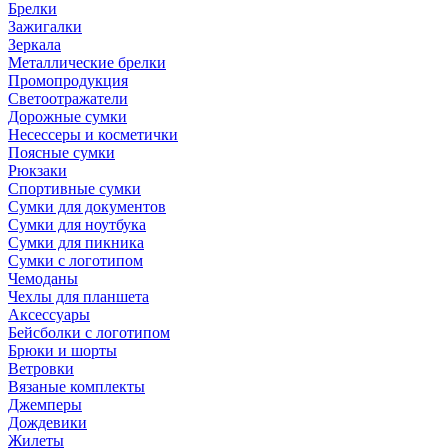
Брелки
Зажигалки
Зеркала
Металлические брелки
Промопродукция
Светоотражатели
Дорожные сумки
Несессеры и косметички
Поясные сумки
Рюкзаки
Спортивные сумки
Сумки для документов
Сумки для ноутбука
Сумки для пикника
Сумки с логотипом
Чемоданы
Чехлы для планшета
Аксессуары
Бейсболки с логотипом
Брюки и шорты
Ветровки
Вязаные комплекты
Джемперы
Дождевики
Жилеты