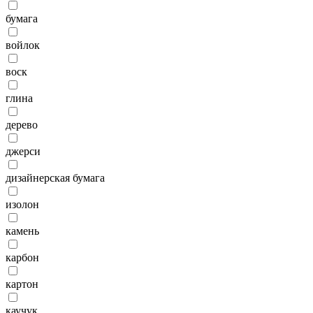
бумага
войлок
воск
глина
дерево
джерси
дизайнерская бумага
изолон
камень
карбон
картон
каучук