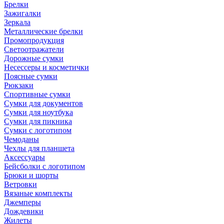
Брелки
Зажигалки
Зеркала
Металлические брелки
Промопродукция
Светоотражатели
Дорожные сумки
Несессеры и косметички
Поясные сумки
Рюкзаки
Спортивные сумки
Сумки для документов
Сумки для ноутбука
Сумки для пикника
Сумки с логотипом
Чемоданы
Чехлы для планшета
Аксессуары
Бейсболки с логотипом
Брюки и шорты
Ветровки
Вязаные комплекты
Джемперы
Дождевики
Жилеты