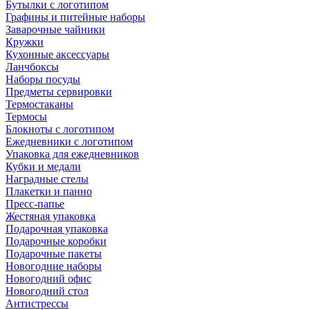
Бутылки с логотипом
Графины и питейные наборы
Заварочные чайники
Кружки
Кухонные аксессуары
Ланчбоксы
Наборы посуды
Предметы сервировки
Термостаканы
Термосы
Блокноты с логотипом
Ежедневники с логотипом
Упаковка для ежедневников
Кубки и медали
Наградные стелы
Плакетки и панно
Пресс-папье
Жестяная упаковка
Подарочная упаковка
Подарочные коробки
Подарочные пакеты
Новогодние наборы
Новогодний офис
Новогодний стол
Антистрессы