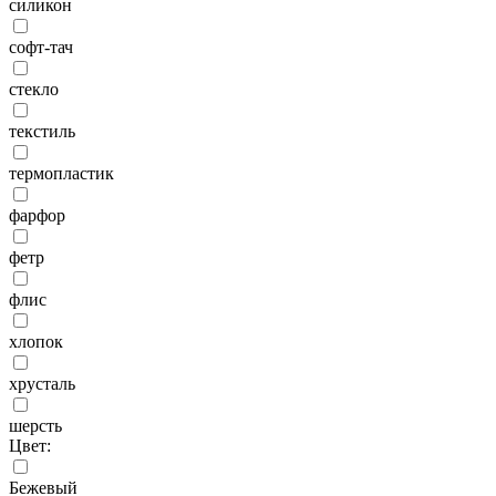
силикон
софт-тач
стекло
текстиль
термопластик
фарфор
фетр
флис
хлопок
хрусталь
шерсть
Цвет:
Бежевый