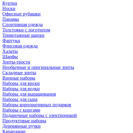
Куртки
Носки
Офисные рубашки
Панамы
Спортивная одежда
Толстовки с логотипом
Трикотажные шапки
Фартуки
Флисовая одежда
Халаты
Шарфы
Зонты-трости
Необычные и оригинальные зонты
Складные зонты
Винные наборы
Наборы для виски
Наборы для водки
Наборы для выращивания
Наборы для сыра
Наборы корпоративных подарков
Наборы с книгами
Подарочные наборы с электроникой
Продуктовые наборы
Деревянные ручки
Карандаши