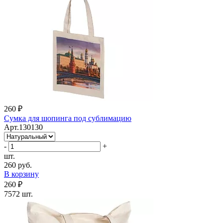
260 ₽
Сумка для шопинга под сублимацию
Арт.130130
-
+
шт.
260 руб.
В корзину
260 ₽
7572 шт.