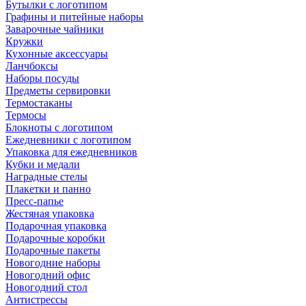
Бутылки с логотипом
Графины и питейные наборы
Заварочные чайники
Кружки
Кухонные аксессуары
Ланчбоксы
Наборы посуды
Предметы сервировки
Термостаканы
Термосы
Блокноты с логотипом
Ежедневники с логотипом
Упаковка для ежедневников
Кубки и медали
Наградные стелы
Плакетки и панно
Пресс-папье
Жестяная упаковка
Подарочная упаковка
Подарочные коробки
Подарочные пакеты
Новогодние наборы
Новогодний офис
Новогодний стол
Антистрессы