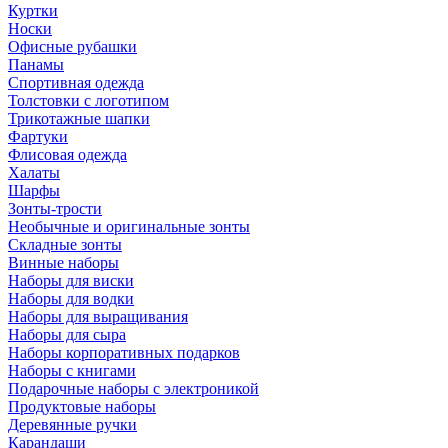
Куртки
Носки
Офисные рубашки
Панамы
Спортивная одежда
Толстовки с логотипом
Трикотажные шапки
Фартуки
Флисовая одежда
Халаты
Шарфы
Зонты-трости
Необычные и оригинальные зонты
Складные зонты
Винные наборы
Наборы для виски
Наборы для водки
Наборы для выращивания
Наборы для сыра
Наборы корпоративных подарков
Наборы с книгами
Подарочные наборы с электроникой
Продуктовые наборы
Деревянные ручки
Карандаши