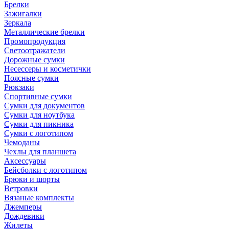
Брелки
Зажигалки
Зеркала
Металлические брелки
Промопродукция
Светоотражатели
Дорожные сумки
Несессеры и косметички
Поясные сумки
Рюкзаки
Спортивные сумки
Сумки для документов
Сумки для ноутбука
Сумки для пикника
Сумки с логотипом
Чемоданы
Чехлы для планшета
Аксессуары
Бейсболки с логотипом
Брюки и шорты
Ветровки
Вязаные комплекты
Джемперы
Дождевики
Жилеты