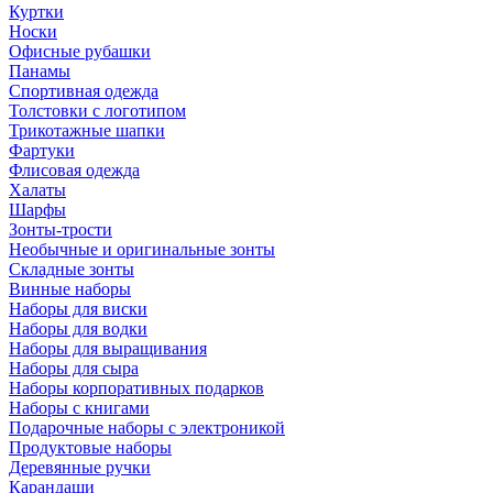
Куртки
Носки
Офисные рубашки
Панамы
Спортивная одежда
Толстовки с логотипом
Трикотажные шапки
Фартуки
Флисовая одежда
Халаты
Шарфы
Зонты-трости
Необычные и оригинальные зонты
Складные зонты
Винные наборы
Наборы для виски
Наборы для водки
Наборы для выращивания
Наборы для сыра
Наборы корпоративных подарков
Наборы с книгами
Подарочные наборы с электроникой
Продуктовые наборы
Деревянные ручки
Карандаши