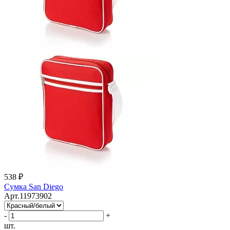
538 ₽
Сумка San Diego
Арт.11973902
-
+
шт.