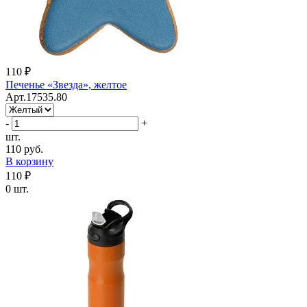
110 ₽
Печенье «Звезда», желтое
Арт.17535.80
-
+
шт.
110 руб.
В корзину
110 ₽
0 шт.