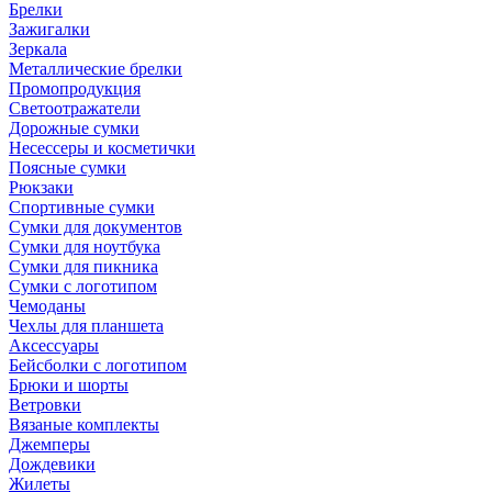
Брелки
Зажигалки
Зеркала
Металлические брелки
Промопродукция
Светоотражатели
Дорожные сумки
Несессеры и косметички
Поясные сумки
Рюкзаки
Спортивные сумки
Сумки для документов
Сумки для ноутбука
Сумки для пикника
Сумки с логотипом
Чемоданы
Чехлы для планшета
Аксессуары
Бейсболки с логотипом
Брюки и шорты
Ветровки
Вязаные комплекты
Джемперы
Дождевики
Жилеты