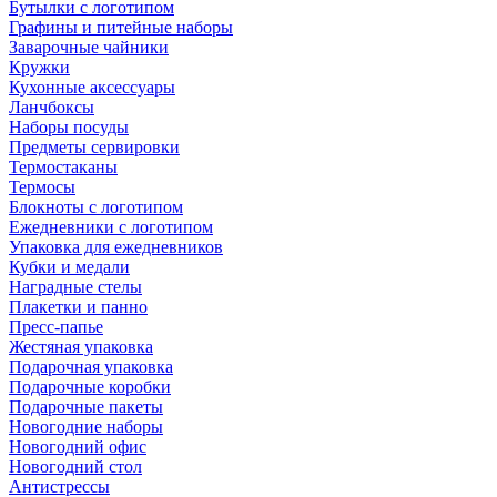
Бутылки с логотипом
Графины и питейные наборы
Заварочные чайники
Кружки
Кухонные аксессуары
Ланчбоксы
Наборы посуды
Предметы сервировки
Термостаканы
Термосы
Блокноты с логотипом
Ежедневники с логотипом
Упаковка для ежедневников
Кубки и медали
Наградные стелы
Плакетки и панно
Пресс-папье
Жестяная упаковка
Подарочная упаковка
Подарочные коробки
Подарочные пакеты
Новогодние наборы
Новогодний офис
Новогодний стол
Антистрессы