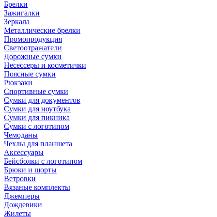
Брелки
Зажигалки
Зеркала
Металлические брелки
Промопродукция
Светоотражатели
Дорожные сумки
Несессеры и косметички
Поясные сумки
Рюкзаки
Спортивные сумки
Сумки для документов
Сумки для ноутбука
Сумки для пикника
Сумки с логотипом
Чемоданы
Чехлы для планшета
Аксессуары
Бейсболки с логотипом
Брюки и шорты
Ветровки
Вязаные комплекты
Джемперы
Дождевики
Жилеты