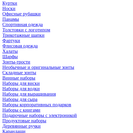
Куртки
Носки
Офисные рубашки
Панамы
Спортивная одежда
Толстовки с логотипом
Трикотажные шапки
Фартуки
Флисовая одежда
Халаты
Шарфы
Зонты-трости
Необычные и оригинальные зонты
Складные зонты
Винные наборы
Наборы для виски
Наборы для водки
Наборы для выращивания
Наборы для сыра
Наборы корпоративных подарков
Наборы с книгами
Подарочные наборы с электроникой
Продуктовые наборы
Деревянные ручки
Карандаши