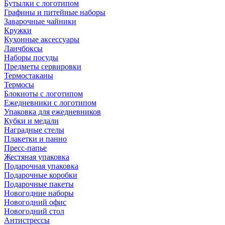
Бутылки с логотипом
Графины и питейные наборы
Заварочные чайники
Кружки
Кухонные аксессуары
Ланчбоксы
Наборы посуды
Предметы сервировки
Термостаканы
Термосы
Блокноты с логотипом
Ежедневники с логотипом
Упаковка для ежедневников
Кубки и медали
Наградные стелы
Плакетки и панно
Пресс-папье
Жестяная упаковка
Подарочная упаковка
Подарочные коробки
Подарочные пакеты
Новогодние наборы
Новогодний офис
Новогодний стол
Антистрессы