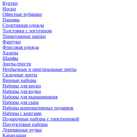
Куртки
Носки
Офисные рубашки
Панамы
Спортивная одежда
Толстовки с логотипом
Трикотажные шапки
Фартуки
Флисовая одежда
Халаты
Шарфы
Зонты-трости
Необычные и оригинальные зонты
Складные зонты
Винные наборы
Наборы для виски
Наборы для водки
Наборы для выращивания
Наборы для сыра
Наборы корпоративных подарков
Наборы с книгами
Подарочные наборы с электроникой
Продуктовые наборы
Деревянные ручки
Карандаши