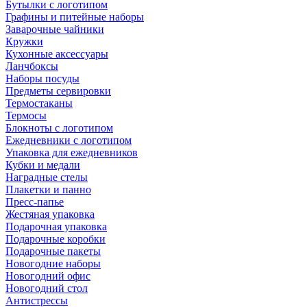
Бутылки с логотипом
Графины и питейные наборы
Заварочные чайники
Кружки
Кухонные аксессуары
Ланчбоксы
Наборы посуды
Предметы сервировки
Термостаканы
Термосы
Блокноты с логотипом
Ежедневники с логотипом
Упаковка для ежедневников
Кубки и медали
Наградные стелы
Плакетки и панно
Пресс-папье
Жестяная упаковка
Подарочная упаковка
Подарочные коробки
Подарочные пакеты
Новогодние наборы
Новогодний офис
Новогодний стол
Антистрессы