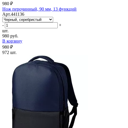
980 ₽
Нож перочинный, 90 мм, 13 функций
Арт.441136
-
+
шт.
980 руб.
В корзину
980 ₽
972 шт.