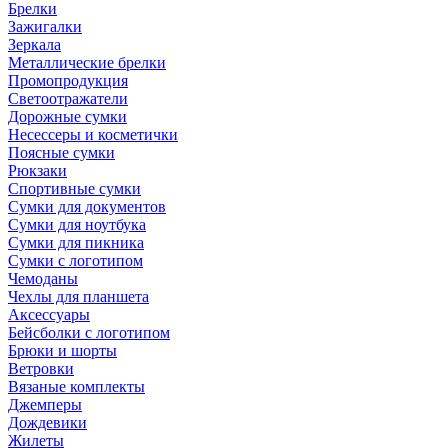
Брелки
Зажигалки
Зеркала
Металлические брелки
Промопродукция
Светоотражатели
Дорожные сумки
Несессеры и косметички
Поясные сумки
Рюкзаки
Спортивные сумки
Сумки для документов
Сумки для ноутбука
Сумки для пикника
Сумки с логотипом
Чемоданы
Чехлы для планшета
Аксессуары
Бейсболки с логотипом
Брюки и шорты
Ветровки
Вязаные комплекты
Джемперы
Дождевики
Жилеты