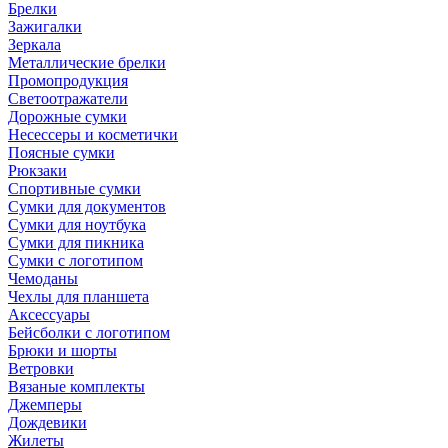
Брелки
Зажигалки
Зеркала
Металлические брелки
Промопродукция
Светоотражатели
Дорожные сумки
Несессеры и косметички
Поясные сумки
Рюкзаки
Спортивные сумки
Сумки для документов
Сумки для ноутбука
Сумки для пикника
Сумки с логотипом
Чемоданы
Чехлы для планшета
Аксессуары
Бейсболки с логотипом
Брюки и шорты
Ветровки
Вязаные комплекты
Джемперы
Дождевики
Жилеты