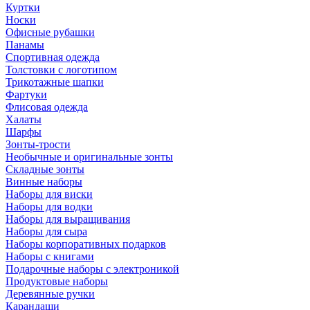
Куртки
Носки
Офисные рубашки
Панамы
Спортивная одежда
Толстовки с логотипом
Трикотажные шапки
Фартуки
Флисовая одежда
Халаты
Шарфы
Зонты-трости
Необычные и оригинальные зонты
Складные зонты
Винные наборы
Наборы для виски
Наборы для водки
Наборы для выращивания
Наборы для сыра
Наборы корпоративных подарков
Наборы с книгами
Подарочные наборы с электроникой
Продуктовые наборы
Деревянные ручки
Карандаши