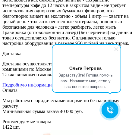
температуры кофе до 12 часов в закрытом виде • не требует
использования одноразовых бумажных фильтров, что
благотворно влияет на экологию • объем 1 литр — хватит на
целый день • только качественные материалы, полностью
безопасные для человека • легко разбирать, легко мыть
Гравировка (оптоволоконный лазер) (Без чернения) на данный
товар осуществляется бесплатно. Оплачивается только
настройка оборудования в размере 950 рублей на весь тираж.
Доставка
Доставка осуществляется курьером или транспортными
Ольга Петрова
компаниями по Москве и регионам.
Также возможен самовывоз из нашего офиса.
Здравствуйте! Готова помочь
вам. Напишите мне, если у
Подробную информацию можно посмотреть тут
вас появятся вопросы.
Оплата
Мы работаем с юридическими лицами по безналичному
расчёту.
Минимальная сумма заказа 40 000 руб.
Рекомендуемые товары
1422 шт.