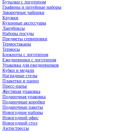
Бутылки с логотипом
Графины и питейные наборы
Заварочные чайники
Кружки
Кухонные аксессуары
Ланчбоксы
Наборы посуды
Предметы сервировки
Термостаканы
Термосы
Блокноты с логотипом
Ежедневники с логотипом
Упаковка для ежедневников
Кубки и медали
Наградные стелы
Плакетки и панно
Пресс-папье
Жестяная упаковка
Подарочная упаковка
Подарочные коробки
Подарочные пакеты
Новогодние наборы
Новогодний офис
Новогодний стол
Антистрессы