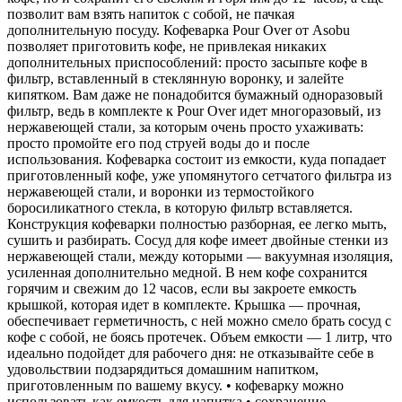
позволит вам взять напиток с собой, не пачкая
дополнительную посуду. Кофеварка Pour Over от Asobu
позволяет приготовить кофе, не привлекая никаких
дополнительных приспособлений: просто засыпьте кофе в
фильтр, вставленный в стеклянную воронку, и залейте
кипятком. Вам даже не понадобится бумажный одноразовый
фильтр, ведь в комплекте к Pour Over идет многоразовый, из
нержавеющей стали, за которым очень просто ухаживать:
просто промойте его под струей воды до и после
использования. Кофеварка состоит из емкости, куда попадает
приготовленный кофе, уже упомянутого сетчатого фильтра из
нержавеющей стали, и воронки из термостойкого
боросиликатного стекла, в которую фильтр вставляется.
Конструкция кофеварки полностью разборная, ее легко мыть,
сушить и разбирать. Сосуд для кофе имеет двойные стенки из
нержавеющей стали, между которыми — вакуумная изоляция,
усиленная дополнительно медной. В нем кофе сохранится
горячим и свежим до 12 часов, если вы закроете емкость
крышкой, которая идет в комплекте. Крышка — прочная,
обеспечивает герметичность, с ней можно смело брать сосуд с
кофе с собой, не боясь протечек. Объем емкости — 1 литр, что
идеально подойдет для рабочего дня: не отказывайте себе в
удовольствии подзарядиться домашним напитком,
приготовленным по вашему вкусу. • кофеварку можно
использовать как емкость для напитка • сохранение