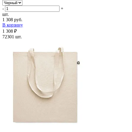
-
+
шт.
1 308 руб.
В корзину
1 308 ₽
72301 шт.