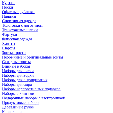
Куртки
Носки
Офисные рубашки
Панамы
Спортивная одежда
Толстовки с логотипом
Трикотажные шапки
Фартуки
Флисовая одежда
Халаты
Шарфы
Зонты-трости
Необычные и оригинальные зонты
Складные зонты
Винные наборы
Наборы для виски
Наборы для водки
Наборы для выращивания
Наборы для сыра
Наборы корпоративных подарков
Наборы с книгами
Подарочные наборы с электроникой
Продуктовые наборы
Деревянные ручки
Карандаши