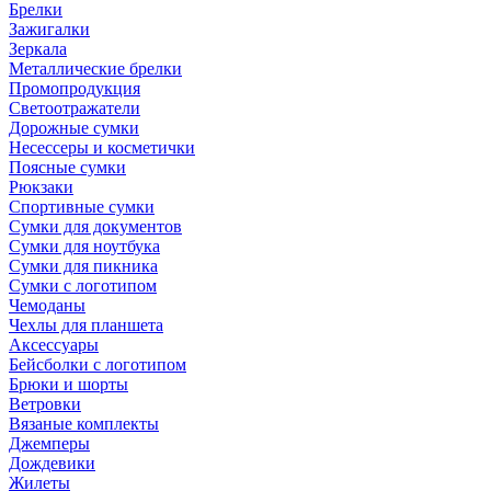
Брелки
Зажигалки
Зеркала
Металлические брелки
Промопродукция
Светоотражатели
Дорожные сумки
Несессеры и косметички
Поясные сумки
Рюкзаки
Спортивные сумки
Сумки для документов
Сумки для ноутбука
Сумки для пикника
Сумки с логотипом
Чемоданы
Чехлы для планшета
Аксессуары
Бейсболки с логотипом
Брюки и шорты
Ветровки
Вязаные комплекты
Джемперы
Дождевики
Жилеты