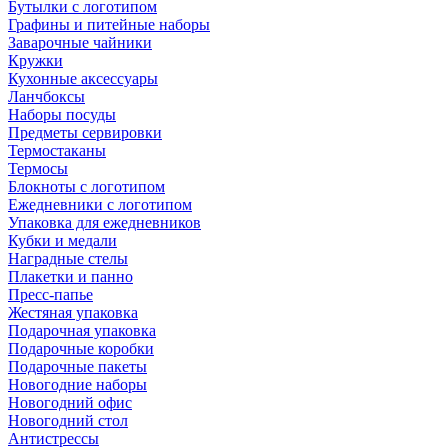
Бутылки с логотипом
Графины и питейные наборы
Заварочные чайники
Кружки
Кухонные аксессуары
Ланчбоксы
Наборы посуды
Предметы сервировки
Термостаканы
Термосы
Блокноты с логотипом
Ежедневники с логотипом
Упаковка для ежедневников
Кубки и медали
Наградные стелы
Плакетки и панно
Пресс-папье
Жестяная упаковка
Подарочная упаковка
Подарочные коробки
Подарочные пакеты
Новогодние наборы
Новогодний офис
Новогодний стол
Антистрессы