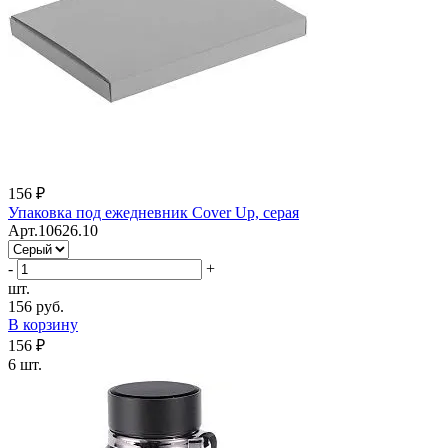
156 ₽
Упаковка под ежедневник Cover Up, серая
Арт.10626.10
-
+
шт.
156 руб.
В корзину
156 ₽
6 шт.