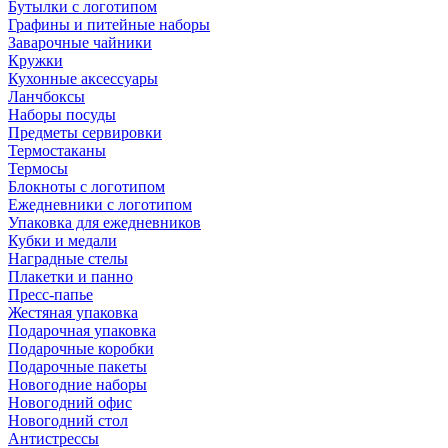
Бутылки с логотипом
Графины и питейные наборы
Заварочные чайники
Кружки
Кухонные аксессуары
Ланчбоксы
Наборы посуды
Предметы сервировки
Термостаканы
Термосы
Блокноты с логотипом
Ежедневники с логотипом
Упаковка для ежедневников
Кубки и медали
Наградные стелы
Плакетки и панно
Пресс-папье
Жестяная упаковка
Подарочная упаковка
Подарочные коробки
Подарочные пакеты
Новогодние наборы
Новогодний офис
Новогодний стол
Антистрессы