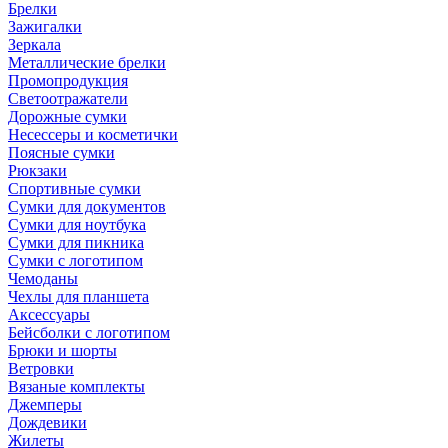
Брелки
Зажигалки
Зеркала
Металлические брелки
Промопродукция
Светоотражатели
Дорожные сумки
Несессеры и косметички
Поясные сумки
Рюкзаки
Спортивные сумки
Сумки для документов
Сумки для ноутбука
Сумки для пикника
Сумки с логотипом
Чемоданы
Чехлы для планшета
Аксессуары
Бейсболки с логотипом
Брюки и шорты
Ветровки
Вязаные комплекты
Джемперы
Дождевики
Жилеты