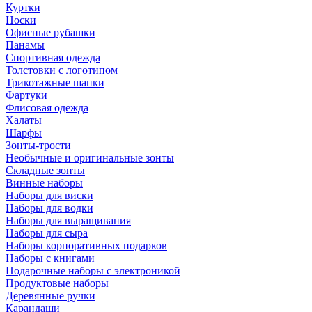
Куртки
Носки
Офисные рубашки
Панамы
Спортивная одежда
Толстовки с логотипом
Трикотажные шапки
Фартуки
Флисовая одежда
Халаты
Шарфы
Зонты-трости
Необычные и оригинальные зонты
Складные зонты
Винные наборы
Наборы для виски
Наборы для водки
Наборы для выращивания
Наборы для сыра
Наборы корпоративных подарков
Наборы с книгами
Подарочные наборы с электроникой
Продуктовые наборы
Деревянные ручки
Карандаши