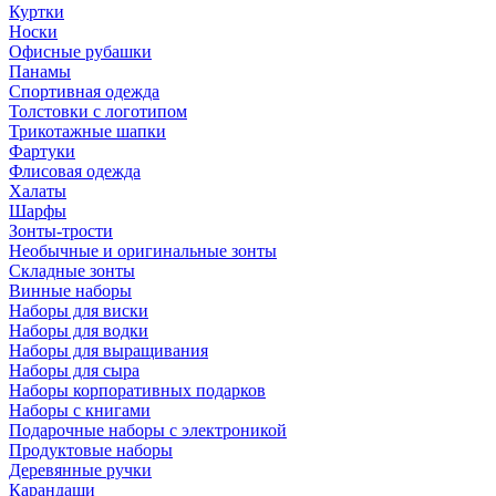
Куртки
Носки
Офисные рубашки
Панамы
Спортивная одежда
Толстовки с логотипом
Трикотажные шапки
Фартуки
Флисовая одежда
Халаты
Шарфы
Зонты-трости
Необычные и оригинальные зонты
Складные зонты
Винные наборы
Наборы для виски
Наборы для водки
Наборы для выращивания
Наборы для сыра
Наборы корпоративных подарков
Наборы с книгами
Подарочные наборы с электроникой
Продуктовые наборы
Деревянные ручки
Карандаши