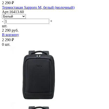
2 290 ₽
Термостакан Sapporo М, белый (молочный)
Арт.16413.60
-
+
шт.
2 290 руб.
В корзину
2 290 ₽
0 шт.