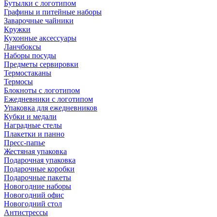
Бутылки с логотипом
Графины и питейные наборы
Заварочные чайники
Кружки
Кухонные аксессуары
Ланчбоксы
Наборы посуды
Предметы сервировки
Термостаканы
Термосы
Блокноты с логотипом
Ежедневники с логотипом
Упаковка для ежедневников
Кубки и медали
Наградные стелы
Плакетки и панно
Пресс-папье
Жестяная упаковка
Подарочная упаковка
Подарочные коробки
Подарочные пакеты
Новогодние наборы
Новогодний офис
Новогодний стол
Антистрессы