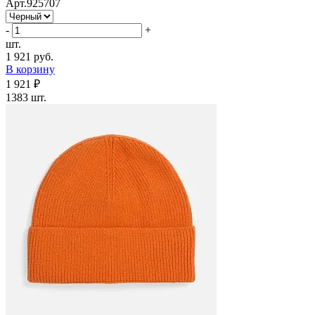
Арт.925707
-
+
шт.
1 921 руб.
В корзину
1 921 ₽
1383 шт.