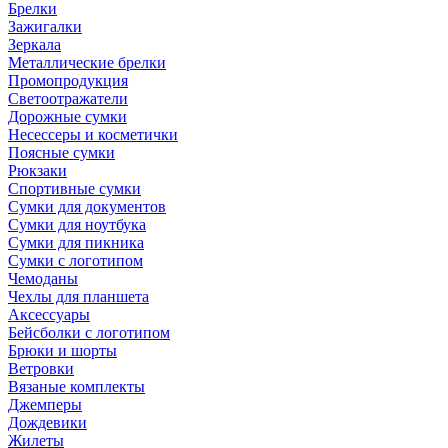
Брелки
Зажигалки
Зеркала
Металлические брелки
Промопродукция
Светоотражатели
Дорожные сумки
Несессеры и косметички
Поясные сумки
Рюкзаки
Спортивные сумки
Сумки для документов
Сумки для ноутбука
Сумки для пикника
Сумки с логотипом
Чемоданы
Чехлы для планшета
Аксессуары
Бейсболки с логотипом
Брюки и шорты
Ветровки
Вязаные комплекты
Джемперы
Дождевики
Жилеты