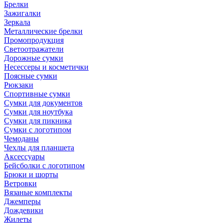
Брелки
Зажигалки
Зеркала
Металлические брелки
Промопродукция
Светоотражатели
Дорожные сумки
Несессеры и косметички
Поясные сумки
Рюкзаки
Спортивные сумки
Сумки для документов
Сумки для ноутбука
Сумки для пикника
Сумки с логотипом
Чемоданы
Чехлы для планшета
Аксессуары
Бейсболки с логотипом
Брюки и шорты
Ветровки
Вязаные комплекты
Джемперы
Дождевики
Жилеты