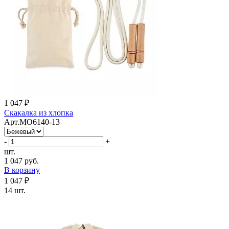
1 047 ₽
Скакалка из хлопка
Арт.MO6140-13
-
+
шт.
1 047 руб.
В корзину
1 047 ₽
14 шт.