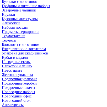
Бутылки с логотипом
Графины и питейные наборы
Заварочные чайники
Кружки
Кухонные аксессуары
Ланчбоксы
Наборы посуды
Предметы сервировки
Термостаканы
Термосы
Блокноты с логотипом
Ежедневники с логотипом
Упаковка для ежедневников
Кубки и медали
Наградные стелы
Плакетки и панно
Пресс-папье
Жестяная упаковка
Подарочная упаковка
Подарочные коробки
Подарочные пакеты
Новогодние наборы
Новогодний офис
Новогодний стол
Антистрессы