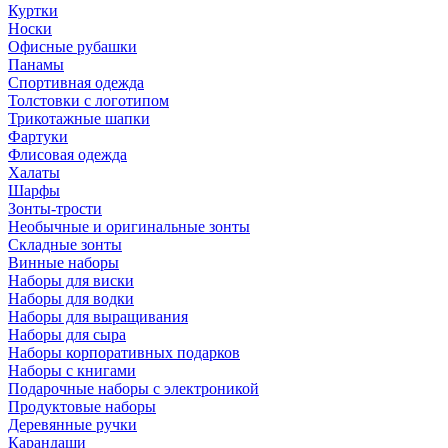
Куртки
Носки
Офисные рубашки
Панамы
Спортивная одежда
Толстовки с логотипом
Трикотажные шапки
Фартуки
Флисовая одежда
Халаты
Шарфы
Зонты-трости
Необычные и оригинальные зонты
Складные зонты
Винные наборы
Наборы для виски
Наборы для водки
Наборы для выращивания
Наборы для сыра
Наборы корпоративных подарков
Наборы с книгами
Подарочные наборы с электроникой
Продуктовые наборы
Деревянные ручки
Карандаши