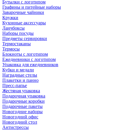
Бутылки с логотипом
Графины и питейные наборы
Заварочные чайники
Кружки
Кухонные аксессуары
Ланчбоксы
Наборы посуды
Предметы сервировки
Термостаканы
Термосы
Блокноты с логотипом
Ежедневники с логотипом
Упаковка для ежедневников
Кубки и медали
Наградные стелы
Плакетки и панно
Пресс-папье
Жестяная упаковка
Подарочная упаковка
Подарочные коробки
Подарочные пакеты
Новогодние наборы
Новогодний офис
Новогодний стол
Антистрессы