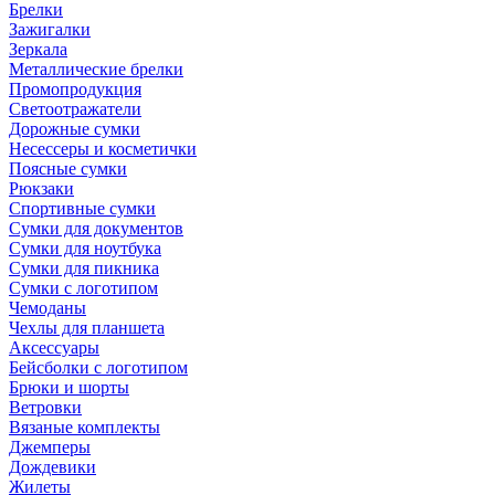
Брелки
Зажигалки
Зеркала
Металлические брелки
Промопродукция
Светоотражатели
Дорожные сумки
Несессеры и косметички
Поясные сумки
Рюкзаки
Спортивные сумки
Сумки для документов
Сумки для ноутбука
Сумки для пикника
Сумки с логотипом
Чемоданы
Чехлы для планшета
Аксессуары
Бейсболки с логотипом
Брюки и шорты
Ветровки
Вязаные комплекты
Джемперы
Дождевики
Жилеты