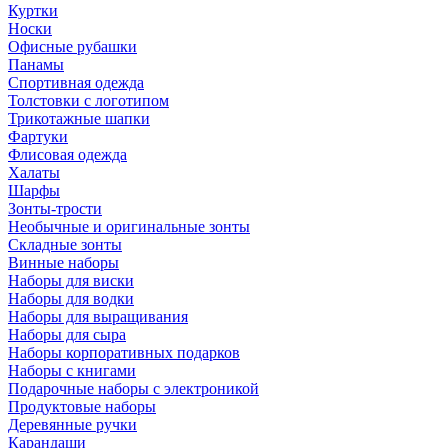
Куртки
Носки
Офисные рубашки
Панамы
Спортивная одежда
Толстовки с логотипом
Трикотажные шапки
Фартуки
Флисовая одежда
Халаты
Шарфы
Зонты-трости
Необычные и оригинальные зонты
Складные зонты
Винные наборы
Наборы для виски
Наборы для водки
Наборы для выращивания
Наборы для сыра
Наборы корпоративных подарков
Наборы с книгами
Подарочные наборы с электроникой
Продуктовые наборы
Деревянные ручки
Карандаши