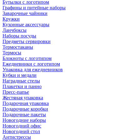
Бутылки с логотипом
Графины и питейные наборы
Заварочные чайники
Кружки
Кухонные аксессуары
Ланчбоксы
Наборы посуды
Предметы сервировки
Термостаканы
Термосы
Блокноты с логотипом
Ежедневники с логотипом
Упаковка для ежедневников
Кубки и медали
Наградные стелы
Плакетки и панно
Пресс-папье
Жестяная упаковка
Подарочная упаковка
Подарочные коробки
Подарочные пакеты
Новогодние наборы
Новогодний офис
Новогодний стол
Антистрессы