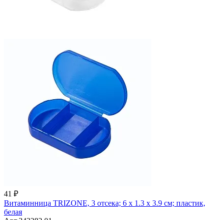
41 ₽
Витаминница TRIZONE, 3 отсека; 6 x 1.3 x 3.9 см; пластик,
белая