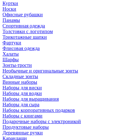
Куртки
Носки
Офисные рубашки
Панамы
Спортивная одежда
Толстовки с логотипом
Трикотажные шапки
Фартуки
Флисовая одежда
Халаты
Шарфы
Зонты-трости
Необычные и оригинальные зонты
Складные зонты
Винные наборы
Наборы для виски
Наборы для водки
Наборы для выращивания
Наборы для сыра
Наборы корпоративных подарков
Наборы с книгами
Подарочные наборы с электроникой
Продуктовые наборы
Деревянные ручки
Карандаши