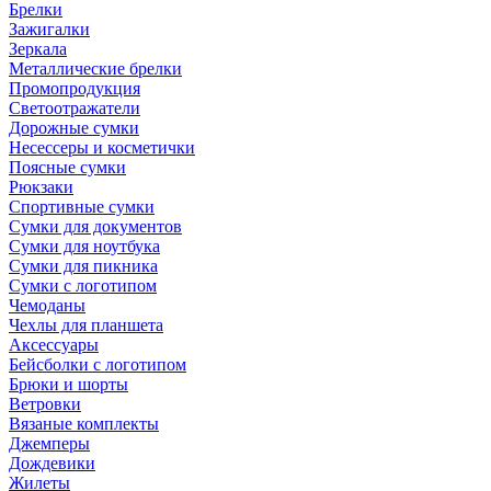
Брелки
Зажигалки
Зеркала
Металлические брелки
Промопродукция
Светоотражатели
Дорожные сумки
Несессеры и косметички
Поясные сумки
Рюкзаки
Спортивные сумки
Сумки для документов
Сумки для ноутбука
Сумки для пикника
Сумки с логотипом
Чемоданы
Чехлы для планшета
Аксессуары
Бейсболки с логотипом
Брюки и шорты
Ветровки
Вязаные комплекты
Джемперы
Дождевики
Жилеты