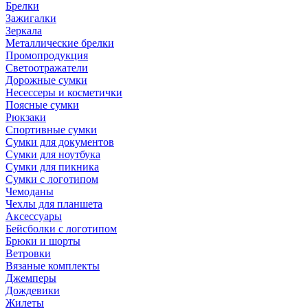
Брелки
Зажигалки
Зеркала
Металлические брелки
Промопродукция
Светоотражатели
Дорожные сумки
Несессеры и косметички
Поясные сумки
Рюкзаки
Спортивные сумки
Сумки для документов
Сумки для ноутбука
Сумки для пикника
Сумки с логотипом
Чемоданы
Чехлы для планшета
Аксессуары
Бейсболки с логотипом
Брюки и шорты
Ветровки
Вязаные комплекты
Джемперы
Дождевики
Жилеты