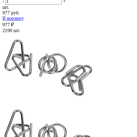
-
+
шт.
977 руб.
В корзину
977 ₽
2190 шт.