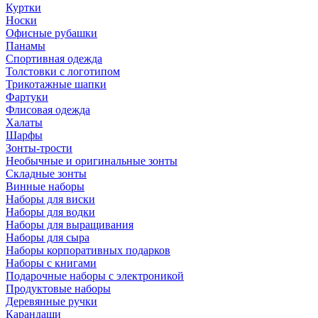
Куртки
Носки
Офисные рубашки
Панамы
Спортивная одежда
Толстовки с логотипом
Трикотажные шапки
Фартуки
Флисовая одежда
Халаты
Шарфы
Зонты-трости
Необычные и оригинальные зонты
Складные зонты
Винные наборы
Наборы для виски
Наборы для водки
Наборы для выращивания
Наборы для сыра
Наборы корпоративных подарков
Наборы с книгами
Подарочные наборы с электроникой
Продуктовые наборы
Деревянные ручки
Карандаши