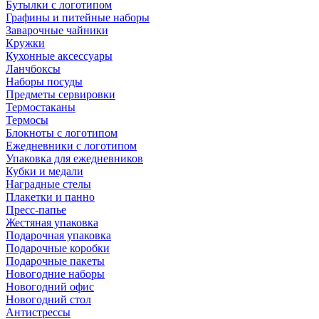
Бутылки с логотипом
Графины и питейные наборы
Заварочные чайники
Кружки
Кухонные аксессуары
Ланчбоксы
Наборы посуды
Предметы сервировки
Термостаканы
Термосы
Блокноты с логотипом
Ежедневники с логотипом
Упаковка для ежедневников
Кубки и медали
Наградные стелы
Плакетки и панно
Пресс-папье
Жестяная упаковка
Подарочная упаковка
Подарочные коробки
Подарочные пакеты
Новогодние наборы
Новогодний офис
Новогодний стол
Антистрессы