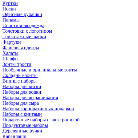
Куртки
Носки
Офисные рубашки
Панамы
Спортивная одежда
Толстовки с логотипом
Трикотажные шапки
Фартуки
Флисовая одежда
Халаты
Шарфы
Зонты-трости
Необычные и оригинальные зонты
Складные зонты
Винные наборы
Наборы для виски
Наборы для водки
Наборы для выращивания
Наборы для сыра
Наборы корпоративных подарков
Наборы с книгами
Подарочные наборы с электроникой
Продуктовые наборы
Деревянные ручки
Карандаши