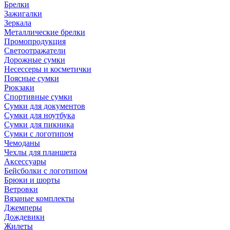
Брелки
Зажигалки
Зеркала
Металлические брелки
Промопродукция
Светоотражатели
Дорожные сумки
Несессеры и косметички
Поясные сумки
Рюкзаки
Спортивные сумки
Сумки для документов
Сумки для ноутбука
Сумки для пикника
Сумки с логотипом
Чемоданы
Чехлы для планшета
Аксессуары
Бейсболки с логотипом
Брюки и шорты
Ветровки
Вязаные комплекты
Джемперы
Дождевики
Жилеты