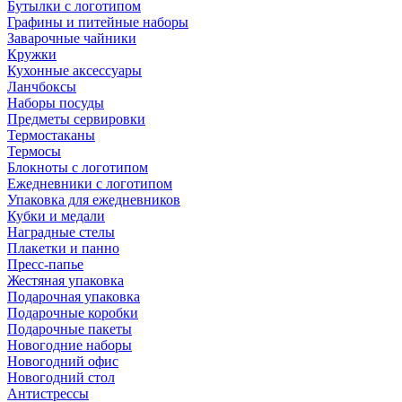
Бутылки с логотипом
Графины и питейные наборы
Заварочные чайники
Кружки
Кухонные аксессуары
Ланчбоксы
Наборы посуды
Предметы сервировки
Термостаканы
Термосы
Блокноты с логотипом
Ежедневники с логотипом
Упаковка для ежедневников
Кубки и медали
Наградные стелы
Плакетки и панно
Пресс-папье
Жестяная упаковка
Подарочная упаковка
Подарочные коробки
Подарочные пакеты
Новогодние наборы
Новогодний офис
Новогодний стол
Антистрессы