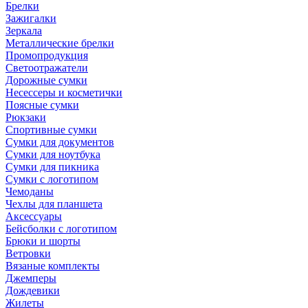
Брелки
Зажигалки
Зеркала
Металлические брелки
Промопродукция
Светоотражатели
Дорожные сумки
Несессеры и косметички
Поясные сумки
Рюкзаки
Спортивные сумки
Сумки для документов
Сумки для ноутбука
Сумки для пикника
Сумки с логотипом
Чемоданы
Чехлы для планшета
Аксессуары
Бейсболки с логотипом
Брюки и шорты
Ветровки
Вязаные комплекты
Джемперы
Дождевики
Жилеты