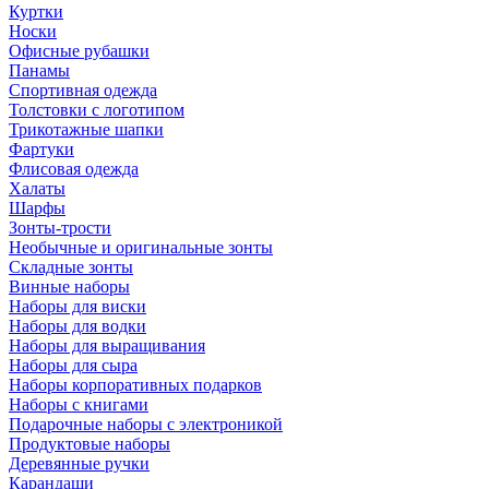
Куртки
Носки
Офисные рубашки
Панамы
Спортивная одежда
Толстовки с логотипом
Трикотажные шапки
Фартуки
Флисовая одежда
Халаты
Шарфы
Зонты-трости
Необычные и оригинальные зонты
Складные зонты
Винные наборы
Наборы для виски
Наборы для водки
Наборы для выращивания
Наборы для сыра
Наборы корпоративных подарков
Наборы с книгами
Подарочные наборы с электроникой
Продуктовые наборы
Деревянные ручки
Карандаши