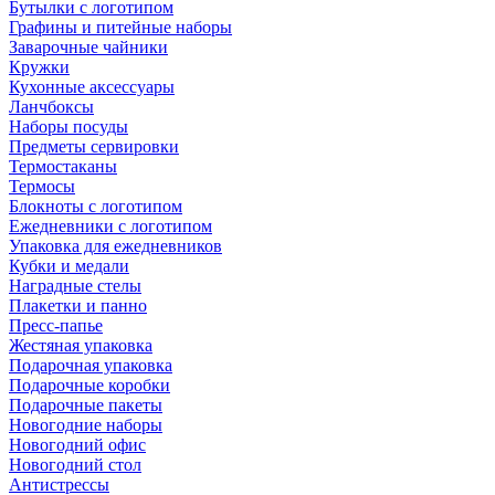
Бутылки с логотипом
Графины и питейные наборы
Заварочные чайники
Кружки
Кухонные аксессуары
Ланчбоксы
Наборы посуды
Предметы сервировки
Термостаканы
Термосы
Блокноты с логотипом
Ежедневники с логотипом
Упаковка для ежедневников
Кубки и медали
Наградные стелы
Плакетки и панно
Пресс-папье
Жестяная упаковка
Подарочная упаковка
Подарочные коробки
Подарочные пакеты
Новогодние наборы
Новогодний офис
Новогодний стол
Антистрессы