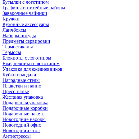
Бутылки с логотипом
Графины и питейные наборы
Заварочные чайники
Кружки
Кухонные аксессуары
Ланчбоксы
Наборы посуды
Предметы сервировки
Термостаканы
Термосы
Блокноты с логотипом
Ежедневники с логотипом
Упаковка для ежедневников
Кубки и медали
Наградные стелы
Плакетки и панно
Пресс-папье
Жестяная упаковка
Подарочная упаковка
Подарочные коробки
Подарочные пакеты
Новогодние наборы
Новогодний офис
Новогодний стол
Антистрессы