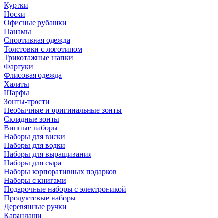
Куртки
Носки
Офисные рубашки
Панамы
Спортивная одежда
Толстовки с логотипом
Трикотажные шапки
Фартуки
Флисовая одежда
Халаты
Шарфы
Зонты-трости
Необычные и оригинальные зонты
Складные зонты
Винные наборы
Наборы для виски
Наборы для водки
Наборы для выращивания
Наборы для сыра
Наборы корпоративных подарков
Наборы с книгами
Подарочные наборы с электроникой
Продуктовые наборы
Деревянные ручки
Карандаши