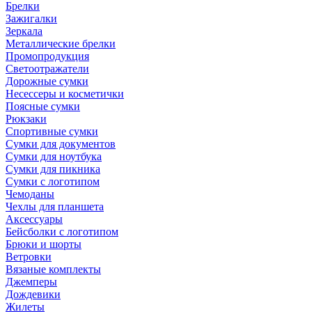
Брелки
Зажигалки
Зеркала
Металлические брелки
Промопродукция
Светоотражатели
Дорожные сумки
Несессеры и косметички
Поясные сумки
Рюкзаки
Спортивные сумки
Сумки для документов
Сумки для ноутбука
Сумки для пикника
Сумки с логотипом
Чемоданы
Чехлы для планшета
Аксессуары
Бейсболки с логотипом
Брюки и шорты
Ветровки
Вязаные комплекты
Джемперы
Дождевики
Жилеты