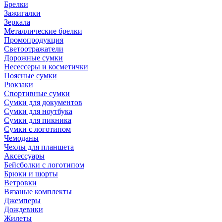
Брелки
Зажигалки
Зеркала
Металлические брелки
Промопродукция
Светоотражатели
Дорожные сумки
Несессеры и косметички
Поясные сумки
Рюкзаки
Спортивные сумки
Сумки для документов
Сумки для ноутбука
Сумки для пикника
Сумки с логотипом
Чемоданы
Чехлы для планшета
Аксессуары
Бейсболки с логотипом
Брюки и шорты
Ветровки
Вязаные комплекты
Джемперы
Дождевики
Жилеты