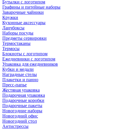
Бутылки с логотипом
Графины и питейные наборы
Заварочные чайники
Кружки
Кухонные аксессуары
Ланчбоксы
Наборы посуды
Предметы сервировки
Термостаканы
Термосы
Блокноты с логотипом
Ежедневники с логотипом
Упаковка для ежедневников
Кубки и медали
Наградные стелы
Плакетки и панно
Пресс-папье
Жестяная упаковка
Подарочная упаковка
Подарочные коробки
Подарочные пакеты
Новогодние наборы
Новогодний офис
Новогодний стол
Антистрессы