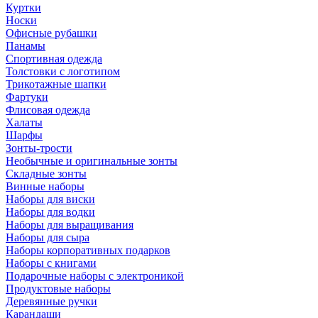
Куртки
Носки
Офисные рубашки
Панамы
Спортивная одежда
Толстовки с логотипом
Трикотажные шапки
Фартуки
Флисовая одежда
Халаты
Шарфы
Зонты-трости
Необычные и оригинальные зонты
Складные зонты
Винные наборы
Наборы для виски
Наборы для водки
Наборы для выращивания
Наборы для сыра
Наборы корпоративных подарков
Наборы с книгами
Подарочные наборы с электроникой
Продуктовые наборы
Деревянные ручки
Карандаши