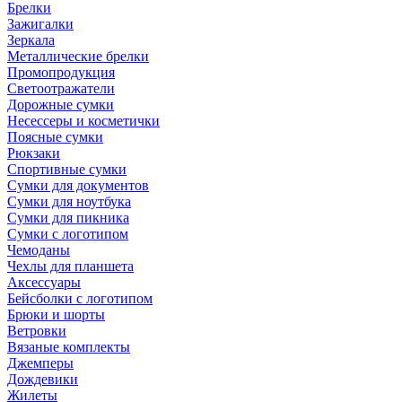
Брелки
Зажигалки
Зеркала
Металлические брелки
Промопродукция
Светоотражатели
Дорожные сумки
Несессеры и косметички
Поясные сумки
Рюкзаки
Спортивные сумки
Сумки для документов
Сумки для ноутбука
Сумки для пикника
Сумки с логотипом
Чемоданы
Чехлы для планшета
Аксессуары
Бейсболки с логотипом
Брюки и шорты
Ветровки
Вязаные комплекты
Джемперы
Дождевики
Жилеты