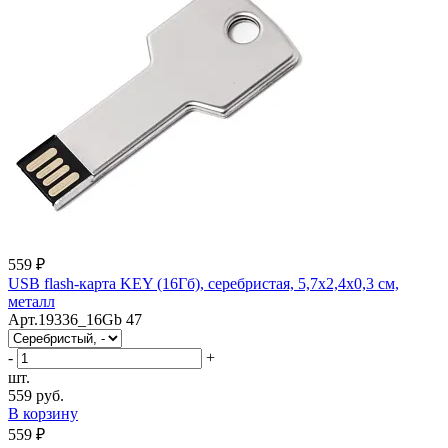
559 ₽
USB flash-карта KEY (16Гб), серебристая, 5,7х2,4х0,3 см,
металл
Арт.19336_16Gb 47
-
+
шт.
559 руб.
В корзину
559 ₽