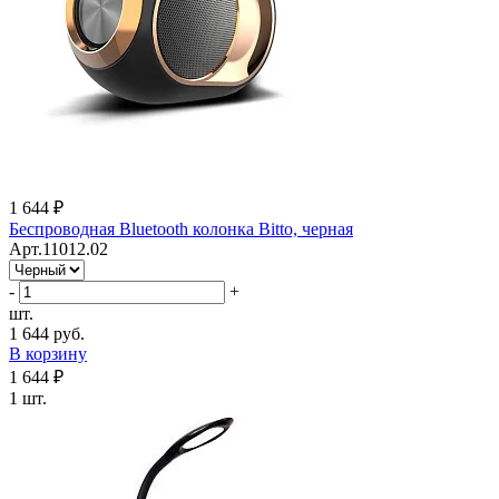
1 644 ₽
Беспроводная Bluetooth колонка Bitto, черная
Арт.11012.02
-
+
шт.
1 644 руб.
В корзину
1 644 ₽
1 шт.