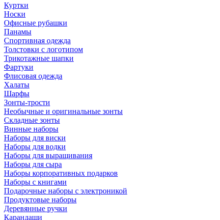
Куртки
Носки
Офисные рубашки
Панамы
Спортивная одежда
Толстовки с логотипом
Трикотажные шапки
Фартуки
Флисовая одежда
Халаты
Шарфы
Зонты-трости
Необычные и оригинальные зонты
Складные зонты
Винные наборы
Наборы для виски
Наборы для водки
Наборы для выращивания
Наборы для сыра
Наборы корпоративных подарков
Наборы с книгами
Подарочные наборы с электроникой
Продуктовые наборы
Деревянные ручки
Карандаши