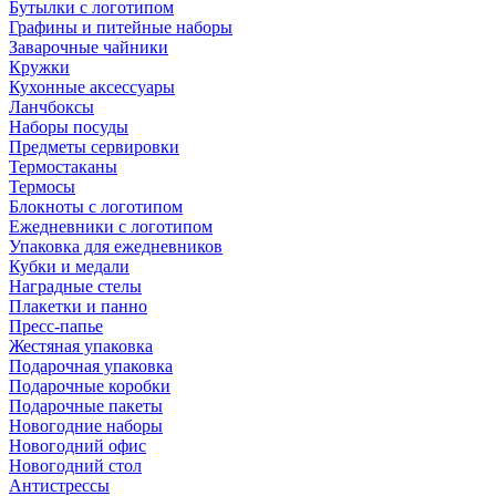
Бутылки с логотипом
Графины и питейные наборы
Заварочные чайники
Кружки
Кухонные аксессуары
Ланчбоксы
Наборы посуды
Предметы сервировки
Термостаканы
Термосы
Блокноты с логотипом
Ежедневники с логотипом
Упаковка для ежедневников
Кубки и медали
Наградные стелы
Плакетки и панно
Пресс-папье
Жестяная упаковка
Подарочная упаковка
Подарочные коробки
Подарочные пакеты
Новогодние наборы
Новогодний офис
Новогодний стол
Антистрессы