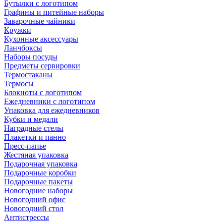
Бутылки с логотипом
Графины и питейные наборы
Заварочные чайники
Кружки
Кухонные аксессуары
Ланчбоксы
Наборы посуды
Предметы сервировки
Термостаканы
Термосы
Блокноты с логотипом
Ежедневники с логотипом
Упаковка для ежедневников
Кубки и медали
Наградные стелы
Плакетки и панно
Пресс-папье
Жестяная упаковка
Подарочная упаковка
Подарочные коробки
Подарочные пакеты
Новогодние наборы
Новогодний офис
Новогодний стол
Антистрессы