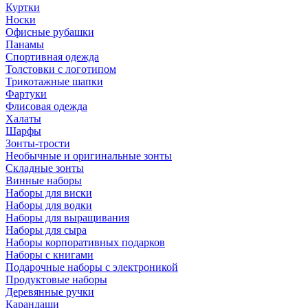
Куртки
Носки
Офисные рубашки
Панамы
Спортивная одежда
Толстовки с логотипом
Трикотажные шапки
Фартуки
Флисовая одежда
Халаты
Шарфы
Зонты-трости
Необычные и оригинальные зонты
Складные зонты
Винные наборы
Наборы для виски
Наборы для водки
Наборы для выращивания
Наборы для сыра
Наборы корпоративных подарков
Наборы с книгами
Подарочные наборы с электроникой
Продуктовые наборы
Деревянные ручки
Карандаши