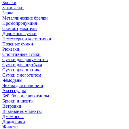
Брелки
Зажигалки
Зеркала
Металлические брелки
Промопродукция
Светоотражатели
Дорожные сумки
Несессеры и косметички
Поясные сумки
Рюкзаки
Спортивные сумки
Сумки для документов
Сумки для ноутбука
Сумки для пикника
Сумки с логотипом
Чемоданы
Чехлы для планшета
Аксессуары
Бейсболки с логотипом
Брюки и шорты
Ветровки
Вязаные комплекты
Джемперы
Дождевики
Жилеты