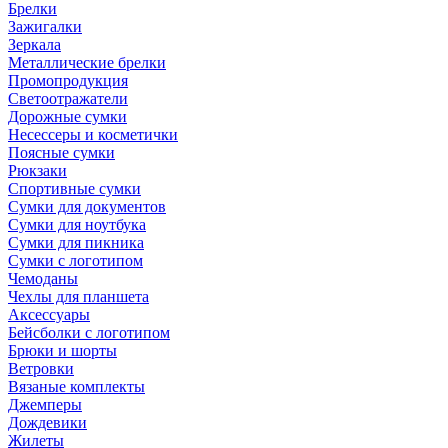
Брелки
Зажигалки
Зеркала
Металлические брелки
Промопродукция
Светоотражатели
Дорожные сумки
Несессеры и косметички
Поясные сумки
Рюкзаки
Спортивные сумки
Сумки для документов
Сумки для ноутбука
Сумки для пикника
Сумки с логотипом
Чемоданы
Чехлы для планшета
Аксессуары
Бейсболки с логотипом
Брюки и шорты
Ветровки
Вязаные комплекты
Джемперы
Дождевики
Жилеты