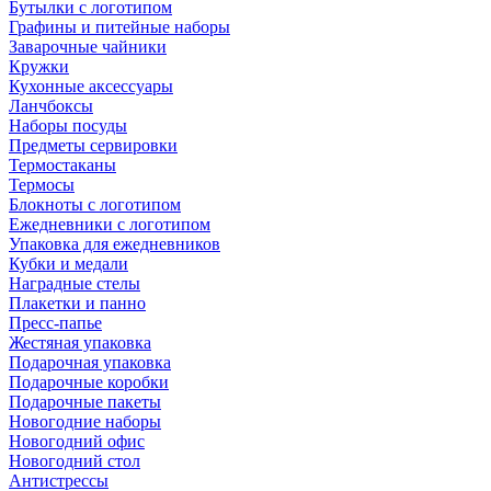
Бутылки с логотипом
Графины и питейные наборы
Заварочные чайники
Кружки
Кухонные аксессуары
Ланчбоксы
Наборы посуды
Предметы сервировки
Термостаканы
Термосы
Блокноты с логотипом
Ежедневники с логотипом
Упаковка для ежедневников
Кубки и медали
Наградные стелы
Плакетки и панно
Пресс-папье
Жестяная упаковка
Подарочная упаковка
Подарочные коробки
Подарочные пакеты
Новогодние наборы
Новогодний офис
Новогодний стол
Антистрессы