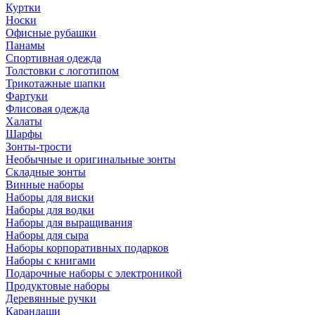
Куртки
Носки
Офисные рубашки
Панамы
Спортивная одежда
Толстовки с логотипом
Трикотажные шапки
Фартуки
Флисовая одежда
Халаты
Шарфы
Зонты-трости
Необычные и оригинальные зонты
Складные зонты
Винные наборы
Наборы для виски
Наборы для водки
Наборы для выращивания
Наборы для сыра
Наборы корпоративных подарков
Наборы с книгами
Подарочные наборы с электроникой
Продуктовые наборы
Деревянные ручки
Карандаши