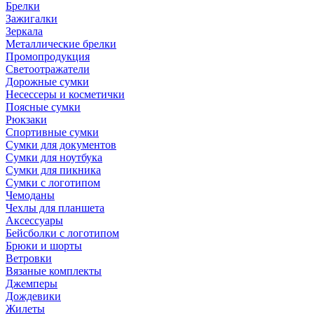
Брелки
Зажигалки
Зеркала
Металлические брелки
Промопродукция
Светоотражатели
Дорожные сумки
Несессеры и косметички
Поясные сумки
Рюкзаки
Спортивные сумки
Сумки для документов
Сумки для ноутбука
Сумки для пикника
Сумки с логотипом
Чемоданы
Чехлы для планшета
Аксессуары
Бейсболки с логотипом
Брюки и шорты
Ветровки
Вязаные комплекты
Джемперы
Дождевики
Жилеты