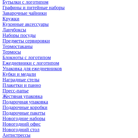
Бутылки с логотипом
Графины и питейные наборы
Заварочные чайники
Кружки
Кухонные аксессуары
Ланчбоксы
Наборы посуды
Предметы сервировки
Термостаканы
Термосы
Блокноты с логотипом
Ежедневники с логотипом
Упаковка для ежедневников
Кубки и медали
Наградные стелы
Плакетки и панно
Пресс-папье
Жестяная упаковка
Подарочная упаковка
Подарочные коробки
Подарочные пакеты
Новогодние наборы
Новогодний офис
Новогодний стол
Антистрессы