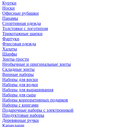
Куртки
Носки
Офисные рубашки
Панамы
Спортивная одежда
Толстовки с логотипом
Трикотажные шапки
Фартуки
Флисовая одежда
Халаты
Шарфы
Зонты-трости
Необычные и оригинальные зонты
Складные зонты
Винные наборы
Наборы для виски
Наборы для водки
Наборы для выращивания
Наборы для сыра
Наборы корпоративных подарков
Наборы с книгами
Подарочные наборы с электроникой
Продуктовые наборы
Деревянные ручки
Карандаши