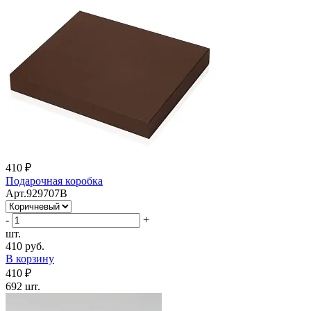
410 ₽
Подарочная коробка
Арт.929707B
-
+
шт.
410 руб.
В корзину
410 ₽
692 шт.