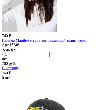
760 ₽
Панама Manifest из светоотражающей ткани, серая
Арт.15346.11
-
+
шт.
760 руб.
В корзину
760 ₽
0 шт.