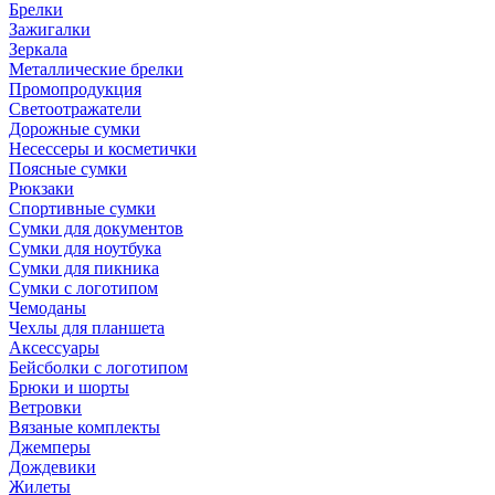
Брелки
Зажигалки
Зеркала
Металлические брелки
Промопродукция
Светоотражатели
Дорожные сумки
Несессеры и косметички
Поясные сумки
Рюкзаки
Спортивные сумки
Сумки для документов
Сумки для ноутбука
Сумки для пикника
Сумки с логотипом
Чемоданы
Чехлы для планшета
Аксессуары
Бейсболки с логотипом
Брюки и шорты
Ветровки
Вязаные комплекты
Джемперы
Дождевики
Жилеты