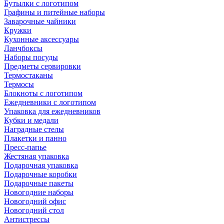
Бутылки с логотипом
Графины и питейные наборы
Заварочные чайники
Кружки
Кухонные аксессуары
Ланчбоксы
Наборы посуды
Предметы сервировки
Термостаканы
Термосы
Блокноты с логотипом
Ежедневники с логотипом
Упаковка для ежедневников
Кубки и медали
Наградные стелы
Плакетки и панно
Пресс-папье
Жестяная упаковка
Подарочная упаковка
Подарочные коробки
Подарочные пакеты
Новогодние наборы
Новогодний офис
Новогодний стол
Антистрессы