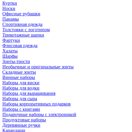
Куртки
Носки
Офисные рубашки
Панамы
Спортивная одежда
Толстовки с логотипом
Трикотажные шапки
Фартуки
Флисовая одежда
Халаты
Шарфы
Зонты-трости
Необычные и оригинальные зонты
Складные зонты
Винные наборы
Наборы для виски
Наборы для водки
Наборы для выращивания
Наборы для сыра
Наборы корпоративных подарков
Наборы с книгами
Подарочные наборы с электроникой
Продуктовые наборы
Деревянные ручки
Карандаши