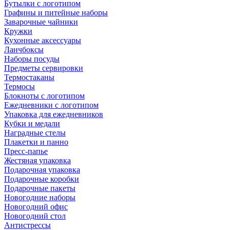
Бутылки с логотипом
Графины и питейные наборы
Заварочные чайники
Кружки
Кухонные аксессуары
Ланчбоксы
Наборы посуды
Предметы сервировки
Термостаканы
Термосы
Блокноты с логотипом
Ежедневники с логотипом
Упаковка для ежедневников
Кубки и медали
Наградные стелы
Плакетки и панно
Пресс-папье
Жестяная упаковка
Подарочная упаковка
Подарочные коробки
Подарочные пакеты
Новогодние наборы
Новогодний офис
Новогодний стол
Антистрессы