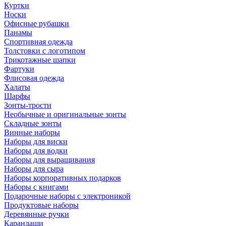
Куртки
Носки
Офисные рубашки
Панамы
Спортивная одежда
Толстовки с логотипом
Трикотажные шапки
Фартуки
Флисовая одежда
Халаты
Шарфы
Зонты-трости
Необычные и оригинальные зонты
Складные зонты
Винные наборы
Наборы для виски
Наборы для водки
Наборы для выращивания
Наборы для сыра
Наборы корпоративных подарков
Наборы с книгами
Подарочные наборы с электроникой
Продуктовые наборы
Деревянные ручки
Карандаши