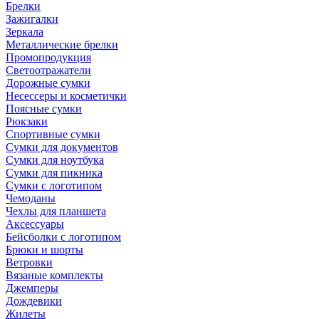
Брелки
Зажигалки
Зеркала
Металлические брелки
Промопродукция
Светоотражатели
Дорожные сумки
Несессеры и косметички
Поясные сумки
Рюкзаки
Спортивные сумки
Сумки для документов
Сумки для ноутбука
Сумки для пикника
Сумки с логотипом
Чемоданы
Чехлы для планшета
Аксессуары
Бейсболки с логотипом
Брюки и шорты
Ветровки
Вязаные комплекты
Джемперы
Дождевики
Жилеты