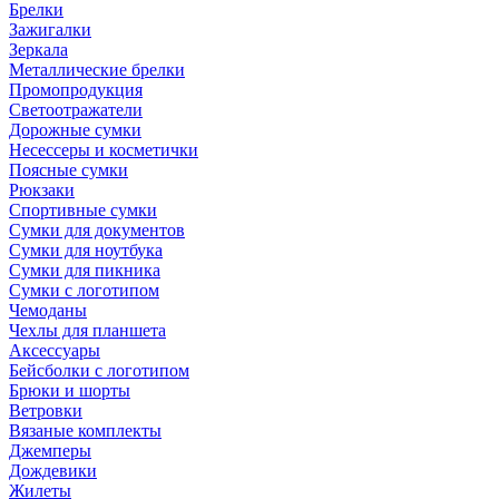
Брелки
Зажигалки
Зеркала
Металлические брелки
Промопродукция
Светоотражатели
Дорожные сумки
Несессеры и косметички
Поясные сумки
Рюкзаки
Спортивные сумки
Сумки для документов
Сумки для ноутбука
Сумки для пикника
Сумки с логотипом
Чемоданы
Чехлы для планшета
Аксессуары
Бейсболки с логотипом
Брюки и шорты
Ветровки
Вязаные комплекты
Джемперы
Дождевики
Жилеты