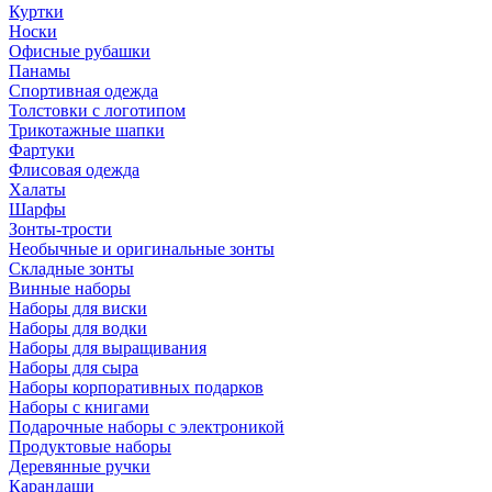
Куртки
Носки
Офисные рубашки
Панамы
Спортивная одежда
Толстовки с логотипом
Трикотажные шапки
Фартуки
Флисовая одежда
Халаты
Шарфы
Зонты-трости
Необычные и оригинальные зонты
Складные зонты
Винные наборы
Наборы для виски
Наборы для водки
Наборы для выращивания
Наборы для сыра
Наборы корпоративных подарков
Наборы с книгами
Подарочные наборы с электроникой
Продуктовые наборы
Деревянные ручки
Карандаши