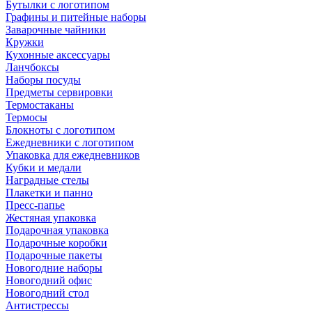
Бутылки с логотипом
Графины и питейные наборы
Заварочные чайники
Кружки
Кухонные аксессуары
Ланчбоксы
Наборы посуды
Предметы сервировки
Термостаканы
Термосы
Блокноты с логотипом
Ежедневники с логотипом
Упаковка для ежедневников
Кубки и медали
Наградные стелы
Плакетки и панно
Пресс-папье
Жестяная упаковка
Подарочная упаковка
Подарочные коробки
Подарочные пакеты
Новогодние наборы
Новогодний офис
Новогодний стол
Антистрессы