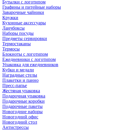
Бутылки с логотипом
Графины и питейные наборы
Заварочные чайники
Кружки
Кухонные аксессуары
Ланчбоксы
Наборы посуды
Предметы сервировки
Термостаканы
Термосы
Блокноты с логотипом
Ежедневники с логотипом
Упаковка для ежедневников
Кубки и медали
Наградные стелы
Плакетки и панно
Пресс-папье
Жестяная упаковка
Подарочная упаковка
Подарочные коробки
Подарочные пакеты
Новогодние наборы
Новогодний офис
Новогодний стол
Антистрессы