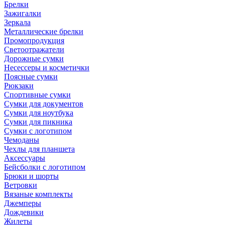
Брелки
Зажигалки
Зеркала
Металлические брелки
Промопродукция
Светоотражатели
Дорожные сумки
Несессеры и косметички
Поясные сумки
Рюкзаки
Спортивные сумки
Сумки для документов
Сумки для ноутбука
Сумки для пикника
Сумки с логотипом
Чемоданы
Чехлы для планшета
Аксессуары
Бейсболки с логотипом
Брюки и шорты
Ветровки
Вязаные комплекты
Джемперы
Дождевики
Жилеты