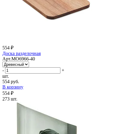
554 ₽
Доска разделочная
Арт.MO6966-40
-
+
шт.
554 руб.
В корзину
554 ₽
273 шт.