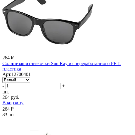
264 ₽
Солнцезащитные очки Sun Ray из переработанного PET-
пластика
Арт.12700401
-
+
шт.
264 руб.
В корзину
264 ₽
83 шт.