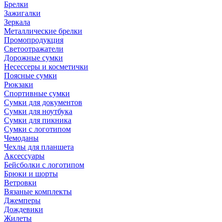
Брелки
Зажигалки
Зеркала
Металлические брелки
Промопродукция
Светоотражатели
Дорожные сумки
Несессеры и косметички
Поясные сумки
Рюкзаки
Спортивные сумки
Сумки для документов
Сумки для ноутбука
Сумки для пикника
Сумки с логотипом
Чемоданы
Чехлы для планшета
Аксессуары
Бейсболки с логотипом
Брюки и шорты
Ветровки
Вязаные комплекты
Джемперы
Дождевики
Жилеты