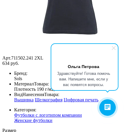
Арт.711502.241 2XL
634 руб.
Ольга Петрова
Здравствуйте! Готова помочь
Бренд:
Sols
вам. Напишите мне, если у
МатериалТовара:
вас появятся вопросы.
Плотность 190 г/м2, Хлопок 100%
ВидНанесенияТовара:
Вышивка
Шелкография
Цифровая печать
Категория:
Футболки с логотипом компании
Женские футболки
Размер