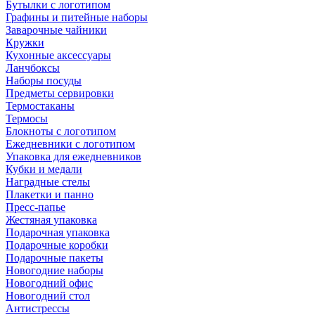
Бутылки с логотипом
Графины и питейные наборы
Заварочные чайники
Кружки
Кухонные аксессуары
Ланчбоксы
Наборы посуды
Предметы сервировки
Термостаканы
Термосы
Блокноты с логотипом
Ежедневники с логотипом
Упаковка для ежедневников
Кубки и медали
Наградные стелы
Плакетки и панно
Пресс-папье
Жестяная упаковка
Подарочная упаковка
Подарочные коробки
Подарочные пакеты
Новогодние наборы
Новогодний офис
Новогодний стол
Антистрессы