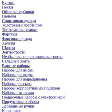
Куртки
Носки
Офисные рубашки
Панамы
Спортивная одежда
Толстовки с логотипом
Трикотажные шапки
Фартуки
Флисовая одежда
Халаты
Шарфы
Зонты-трости
Необычные и оригинальные зонты
Складные зонты
Винные наборы
Наборы для виски
Наборы для водки
Наборы для выращивания
Наборы для сыра
Наборы корпоративных подарков
Наборы с книгами
Подарочные наборы с электроникой
Продуктовые наборы
Деревянные ручки
Карандаши