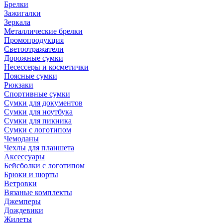
Брелки
Зажигалки
Зеркала
Металлические брелки
Промопродукция
Светоотражатели
Дорожные сумки
Несессеры и косметички
Поясные сумки
Рюкзаки
Спортивные сумки
Сумки для документов
Сумки для ноутбука
Сумки для пикника
Сумки с логотипом
Чемоданы
Чехлы для планшета
Аксессуары
Бейсболки с логотипом
Брюки и шорты
Ветровки
Вязаные комплекты
Джемперы
Дождевики
Жилеты