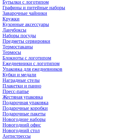
Бутылки с логотипом
Графины и питейные наборы
Заварочные чайники
Кружки
Кухонные аксессуары
Ланчбоксы
Наборы посуды
Предметы сервировки
Термостаканы
Термосы
Блокноты с логотипом
Ежедневники с логотипом
Упаковка для ежедневников
Кубки и медали
Наградные стелы
Плакетки и панно
Пресс-папье
Жестяная упаковка
Подарочная упаковка
Подарочные коробки
Подарочные пакеты
Новогодние наборы
Новогодний офис
Новогодний стол
Антистрессы