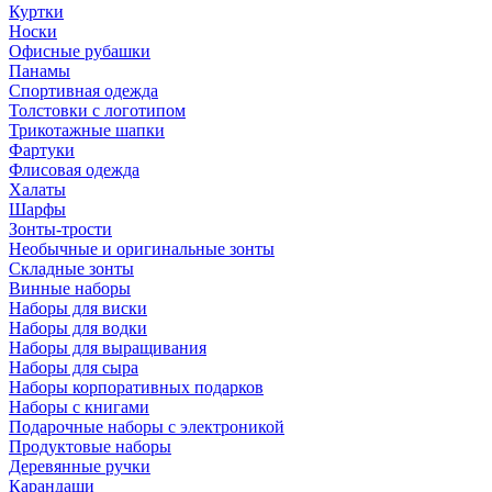
Куртки
Носки
Офисные рубашки
Панамы
Спортивная одежда
Толстовки с логотипом
Трикотажные шапки
Фартуки
Флисовая одежда
Халаты
Шарфы
Зонты-трости
Необычные и оригинальные зонты
Складные зонты
Винные наборы
Наборы для виски
Наборы для водки
Наборы для выращивания
Наборы для сыра
Наборы корпоративных подарков
Наборы с книгами
Подарочные наборы с электроникой
Продуктовые наборы
Деревянные ручки
Карандаши