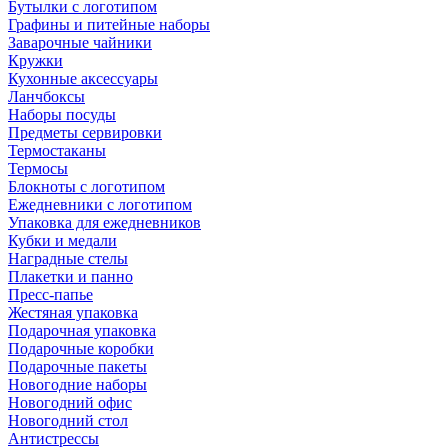
Бутылки с логотипом
Графины и питейные наборы
Заварочные чайники
Кружки
Кухонные аксессуары
Ланчбоксы
Наборы посуды
Предметы сервировки
Термостаканы
Термосы
Блокноты с логотипом
Ежедневники с логотипом
Упаковка для ежедневников
Кубки и медали
Наградные стелы
Плакетки и панно
Пресс-папье
Жестяная упаковка
Подарочная упаковка
Подарочные коробки
Подарочные пакеты
Новогодние наборы
Новогодний офис
Новогодний стол
Антистрессы