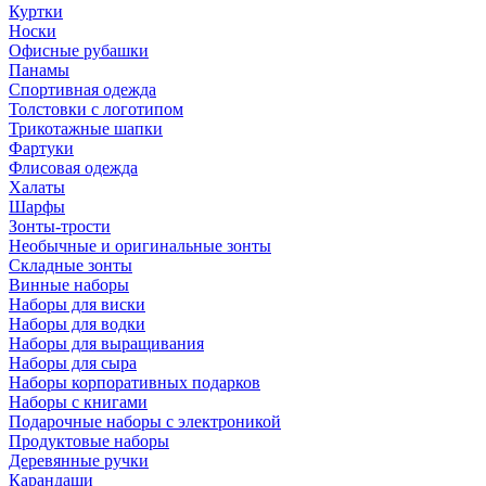
Куртки
Носки
Офисные рубашки
Панамы
Спортивная одежда
Толстовки с логотипом
Трикотажные шапки
Фартуки
Флисовая одежда
Халаты
Шарфы
Зонты-трости
Необычные и оригинальные зонты
Складные зонты
Винные наборы
Наборы для виски
Наборы для водки
Наборы для выращивания
Наборы для сыра
Наборы корпоративных подарков
Наборы с книгами
Подарочные наборы с электроникой
Продуктовые наборы
Деревянные ручки
Карандаши