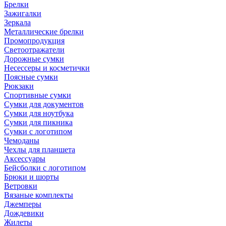
Брелки
Зажигалки
Зеркала
Металлические брелки
Промопродукция
Светоотражатели
Дорожные сумки
Несессеры и косметички
Поясные сумки
Рюкзаки
Спортивные сумки
Сумки для документов
Сумки для ноутбука
Сумки для пикника
Сумки с логотипом
Чемоданы
Чехлы для планшета
Аксессуары
Бейсболки с логотипом
Брюки и шорты
Ветровки
Вязаные комплекты
Джемперы
Дождевики
Жилеты