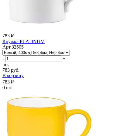
783 ₽
Кружка PLATINUM
Арт.32505
-
+
шт.
783 руб.
В корзину
783 ₽
0 шт.