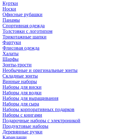
Куртки
Носки
Офисные рубашки
Панамы
Спортивная одежда
Толстовки с логотипом
Трикотажные шапки
Фартуки
Флисовая одежда
Халаты
Шарфы
Зонты-трости
Необычные и оригинальные зонты
Складные зонты
Винные наборы
Наборы для виски
Наборы для водки
Наборы для выращивания
Наборы для сыра
Наборы корпоративных подарков
Наборы с книгами
Подарочные наборы с электроникой
Продуктовые наборы
Деревянные ручки
Карандаши