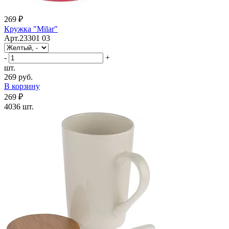
269 ₽
Кружка "Milar"
Арт.23301 03
-
+
шт.
269 руб.
В корзину
269 ₽
4036 шт.