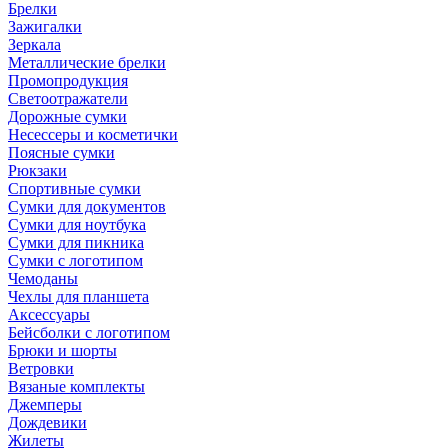
Брелки
Зажигалки
Зеркала
Металлические брелки
Промопродукция
Светоотражатели
Дорожные сумки
Несессеры и косметички
Поясные сумки
Рюкзаки
Спортивные сумки
Сумки для документов
Сумки для ноутбука
Сумки для пикника
Сумки с логотипом
Чемоданы
Чехлы для планшета
Аксессуары
Бейсболки с логотипом
Брюки и шорты
Ветровки
Вязаные комплекты
Джемперы
Дождевики
Жилеты