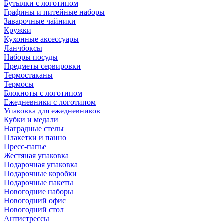
Бутылки с логотипом
Графины и питейные наборы
Заварочные чайники
Кружки
Кухонные аксессуары
Ланчбоксы
Наборы посуды
Предметы сервировки
Термостаканы
Термосы
Блокноты с логотипом
Ежедневники с логотипом
Упаковка для ежедневников
Кубки и медали
Наградные стелы
Плакетки и панно
Пресс-папье
Жестяная упаковка
Подарочная упаковка
Подарочные коробки
Подарочные пакеты
Новогодние наборы
Новогодний офис
Новогодний стол
Антистрессы