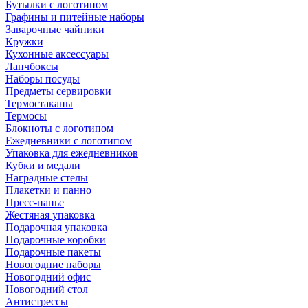
Бутылки с логотипом
Графины и питейные наборы
Заварочные чайники
Кружки
Кухонные аксессуары
Ланчбоксы
Наборы посуды
Предметы сервировки
Термостаканы
Термосы
Блокноты с логотипом
Ежедневники с логотипом
Упаковка для ежедневников
Кубки и медали
Наградные стелы
Плакетки и панно
Пресс-папье
Жестяная упаковка
Подарочная упаковка
Подарочные коробки
Подарочные пакеты
Новогодние наборы
Новогодний офис
Новогодний стол
Антистрессы