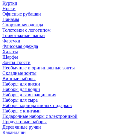
Куртки
Носки
Офисные рубашки
Панамы
Спортивная одежда
Толстовки с логотипом
Трикотажные шапки
Фартуки
Флисовая одежда
Халаты
Шарфы
Зонты-трости
Необычные и оригинальные зонты
Складные зонты
Винные наборы
Наборы для виски
Наборы для водки
Наборы для выращивания
Наборы для сыра
Наборы корпоративных подарков
Наборы с книгами
Подарочные наборы с электроникой
Продуктовые наборы
Деревянные ручки
Карандаши