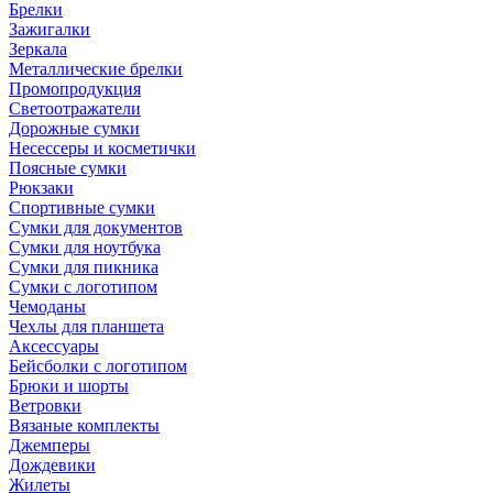
Брелки
Зажигалки
Зеркала
Металлические брелки
Промопродукция
Светоотражатели
Дорожные сумки
Несессеры и косметички
Поясные сумки
Рюкзаки
Спортивные сумки
Сумки для документов
Сумки для ноутбука
Сумки для пикника
Сумки с логотипом
Чемоданы
Чехлы для планшета
Аксессуары
Бейсболки с логотипом
Брюки и шорты
Ветровки
Вязаные комплекты
Джемперы
Дождевики
Жилеты