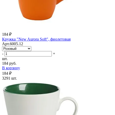
184 ₽
Кружка "New Aurora Soft", фиолетовая
Арт.6005.12
-
+
шт.
184 руб.
В корзину
184 ₽
3291 шт.