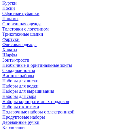
Куртки
Носки
Офисные рубашки
Панамы
Спортивная одежда
Толстовки с логотипом
Трикотажные шапки
Фартуки
Флисовая одежда
Халаты
Шарфы
Зонты-трости
Необычные и оригинальные зонты
Складные зонты
Винные наборы
Наборы для виски
Наборы для водки
Наборы для выращивания
Наборы для сыра
Наборы корпоративных подарков
Наборы с книгами
Подарочные наборы с электроникой
Продуктовые наборы
Деревянные ручки
Карандаши