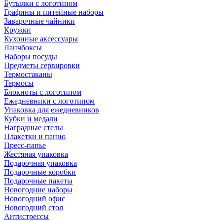
Бутылки с логотипом
Графины и питейные наборы
Заварочные чайники
Кружки
Кухонные аксессуары
Ланчбоксы
Наборы посуды
Предметы сервировки
Термостаканы
Термосы
Блокноты с логотипом
Ежедневники с логотипом
Упаковка для ежедневников
Кубки и медали
Наградные стелы
Плакетки и панно
Пресс-папье
Жестяная упаковка
Подарочная упаковка
Подарочные коробки
Подарочные пакеты
Новогодние наборы
Новогодний офис
Новогодний стол
Антистрессы