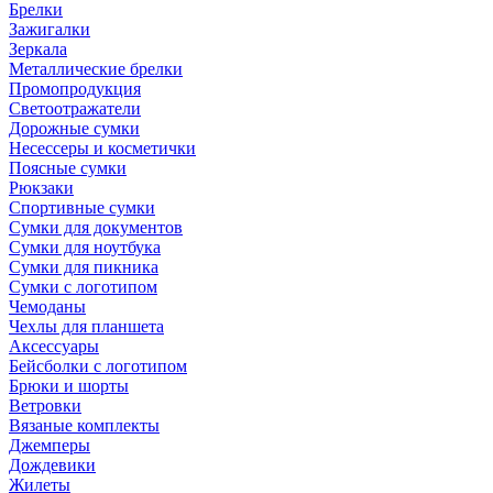
Брелки
Зажигалки
Зеркала
Металлические брелки
Промопродукция
Светоотражатели
Дорожные сумки
Несессеры и косметички
Поясные сумки
Рюкзаки
Спортивные сумки
Сумки для документов
Сумки для ноутбука
Сумки для пикника
Сумки с логотипом
Чемоданы
Чехлы для планшета
Аксессуары
Бейсболки с логотипом
Брюки и шорты
Ветровки
Вязаные комплекты
Джемперы
Дождевики
Жилеты