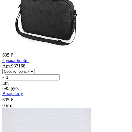
695 ₽
Сумка Брейв
Арт.937168
-
+
шт.
695 руб.
В корзину
695 ₽
0 шт.