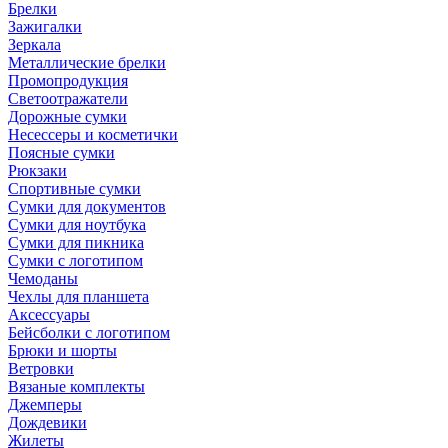
Брелки
Зажигалки
Зеркала
Металлические брелки
Промопродукция
Светоотражатели
Дорожные сумки
Несессеры и косметички
Поясные сумки
Рюкзаки
Спортивные сумки
Сумки для документов
Сумки для ноутбука
Сумки для пикника
Сумки с логотипом
Чемоданы
Чехлы для планшета
Аксессуары
Бейсболки с логотипом
Брюки и шорты
Ветровки
Вязаные комплекты
Джемперы
Дождевики
Жилеты