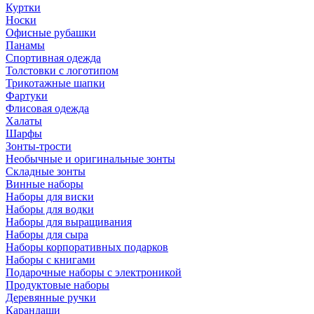
Куртки
Носки
Офисные рубашки
Панамы
Спортивная одежда
Толстовки с логотипом
Трикотажные шапки
Фартуки
Флисовая одежда
Халаты
Шарфы
Зонты-трости
Необычные и оригинальные зонты
Складные зонты
Винные наборы
Наборы для виски
Наборы для водки
Наборы для выращивания
Наборы для сыра
Наборы корпоративных подарков
Наборы с книгами
Подарочные наборы с электроникой
Продуктовые наборы
Деревянные ручки
Карандаши