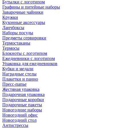
Бутылки с логотипом
Графины и питейные наборы
Заварочные чайники
Кружки
Кухонные аксессуары
Ланчбоксы
Наборы посуды
Предметы сервировки
Термостаканы
Термосы
Блокноты с логотипом
Ежедневники с логотипом
Упаковка для ежедневников
Кубки и медали
Наградные стелы
Плакетки и панно
Пресс-папье
Жестяная упаковка
Подарочная упаковка
Подарочные коробки
Подарочные пакеты
Новогодние наборы
Новогодний офис
Новогодний стол
Антистрессы