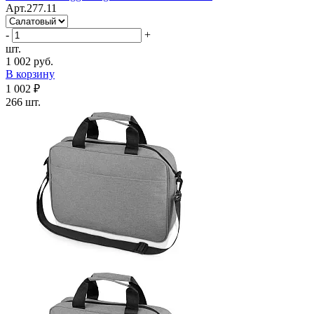
Арт.277.11
-
+
шт.
1 002 руб.
В корзину
1 002 ₽
266 шт.