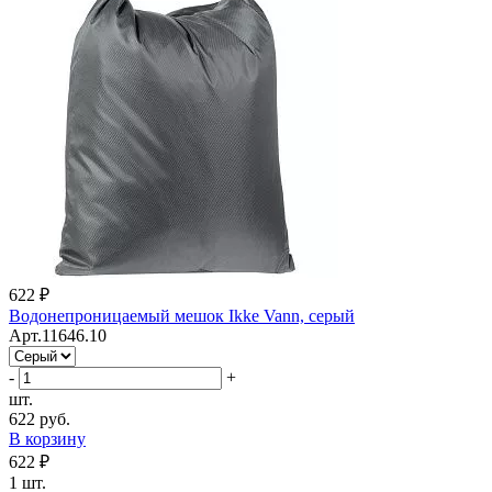
622 ₽
Водонепроницаемый мешок Ikke Vann, серый
Арт.11646.10
-
+
шт.
622 руб.
В корзину
622 ₽
1 шт.