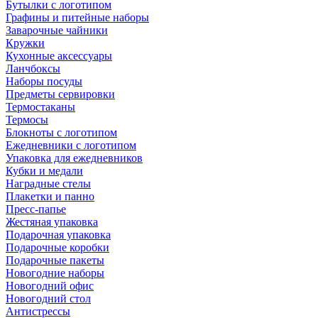
Бутылки с логотипом
Графины и питейные наборы
Заварочные чайники
Кружки
Кухонные аксессуары
Ланчбоксы
Наборы посуды
Предметы сервировки
Термостаканы
Термосы
Блокноты с логотипом
Ежедневники с логотипом
Упаковка для ежедневников
Кубки и медали
Наградные стелы
Плакетки и панно
Пресс-папье
Жестяная упаковка
Подарочная упаковка
Подарочные коробки
Подарочные пакеты
Новогодние наборы
Новогодний офис
Новогодний стол
Антистрессы