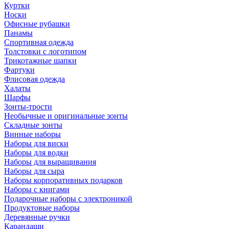
Куртки
Носки
Офисные рубашки
Панамы
Спортивная одежда
Толстовки с логотипом
Трикотажные шапки
Фартуки
Флисовая одежда
Халаты
Шарфы
Зонты-трости
Необычные и оригинальные зонты
Складные зонты
Винные наборы
Наборы для виски
Наборы для водки
Наборы для выращивания
Наборы для сыра
Наборы корпоративных подарков
Наборы с книгами
Подарочные наборы с электроникой
Продуктовые наборы
Деревянные ручки
Карандаши