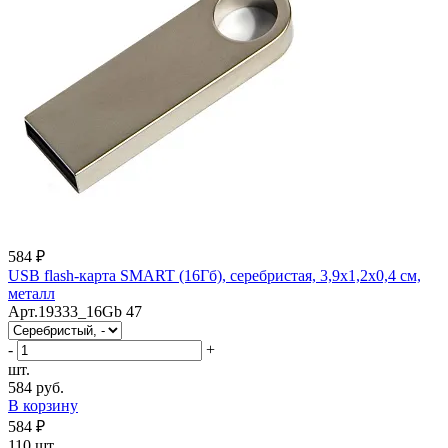
584 ₽
USB flash-карта SMART (16Гб), серебристая, 3,9х1,2х0,4 см,
металл
Арт.19333_16Gb 47
-
+
шт.
584 руб.
В корзину
584 ₽
110 шт.