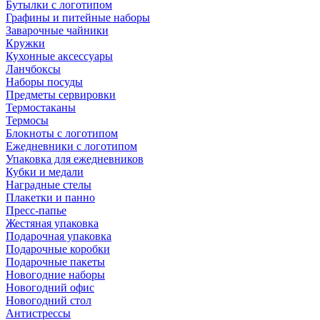
Бутылки с логотипом
Графины и питейные наборы
Заварочные чайники
Кружки
Кухонные аксессуары
Ланчбоксы
Наборы посуды
Предметы сервировки
Термостаканы
Термосы
Блокноты с логотипом
Ежедневники с логотипом
Упаковка для ежедневников
Кубки и медали
Наградные стелы
Плакетки и панно
Пресс-папье
Жестяная упаковка
Подарочная упаковка
Подарочные коробки
Подарочные пакеты
Новогодние наборы
Новогодний офис
Новогодний стол
Антистрессы