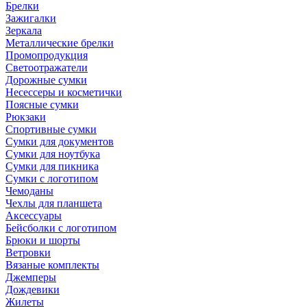
Брелки
Зажигалки
Зеркала
Металлические брелки
Промопродукция
Светоотражатели
Дорожные сумки
Несессеры и косметички
Поясные сумки
Рюкзаки
Спортивные сумки
Сумки для документов
Сумки для ноутбука
Сумки для пикника
Сумки с логотипом
Чемоданы
Чехлы для планшета
Аксессуары
Бейсболки с логотипом
Брюки и шорты
Ветровки
Вязаные комплекты
Джемперы
Дождевики
Жилеты