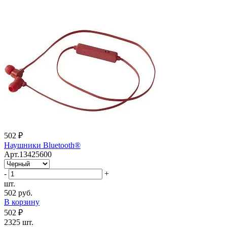
502 ₽
Наушники Bluetooth®
Арт.13425600
-
+
шт.
502 руб.
В корзину
502 ₽
2325 шт.