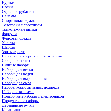
Куртки
Носки
Офисные рубашки
Панамы
Спортивная одежда
Толстовки с логотипом
Трикотажные шапки
Фартуки
Флисовая одежда
Халаты
Шарфы
Зонты-трости
Необычные и оригинальные зонты
Складные зонты
Винные наборы
Наборы для виски
Наборы для водки
Наборы для выращивания
Наборы для сыра
Наборы корпоративных подарков
Наборы с книгами
Подарочные наборы с электроникой
Продуктовые наборы
Деревянные ручки
Карандаши