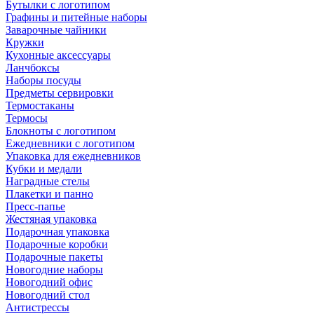
Бутылки с логотипом
Графины и питейные наборы
Заварочные чайники
Кружки
Кухонные аксессуары
Ланчбоксы
Наборы посуды
Предметы сервировки
Термостаканы
Термосы
Блокноты с логотипом
Ежедневники с логотипом
Упаковка для ежедневников
Кубки и медали
Наградные стелы
Плакетки и панно
Пресс-папье
Жестяная упаковка
Подарочная упаковка
Подарочные коробки
Подарочные пакеты
Новогодние наборы
Новогодний офис
Новогодний стол
Антистрессы