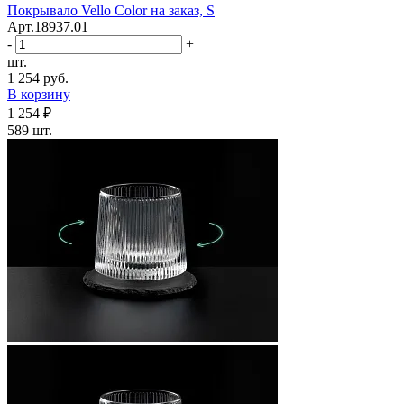
Покрывало Vello Color на заказ, S
Арт.18937.01
-
+
шт.
1 254 руб.
В корзину
1 254 ₽
589 шт.