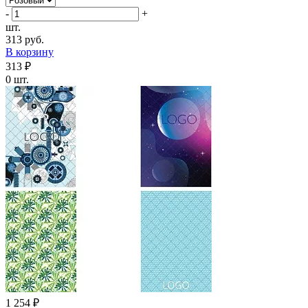
-
+
шт.
313 руб.
В корзину
313 ₽
0 шт.
1 254 ₽