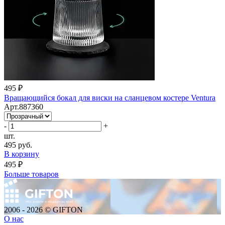
495 ₽
Вращающийся бокал для виски на сланцевом костере Ventura
Арт.887360
-
+
шт.
495 руб.
В корзину
495 ₽
Больше товаров
2006 - 2026 © GIFTON
О нас