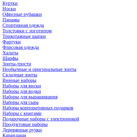
Куртки
Носки
Офисные рубашки
Панамы
Спортивная одежда
Толстовки с логотипом
Трикотажные шапки
Фартуки
Флисовая одежда
Халаты
Шарфы
Зонты-трости
Необычные и оригинальные зонты
Складные зонты
Винные наборы
Наборы для виски
Наборы для водки
Наборы для выращивания
Наборы для сыра
Наборы корпоративных подарков
Наборы с книгами
Подарочные наборы с электроникой
Продуктовые наборы
Деревянные ручки
Карандаши