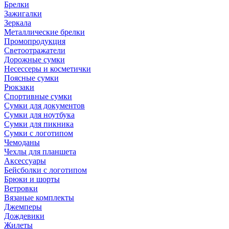
Брелки
Зажигалки
Зеркала
Металлические брелки
Промопродукция
Светоотражатели
Дорожные сумки
Несессеры и косметички
Поясные сумки
Рюкзаки
Спортивные сумки
Сумки для документов
Сумки для ноутбука
Сумки для пикника
Сумки с логотипом
Чемоданы
Чехлы для планшета
Аксессуары
Бейсболки с логотипом
Брюки и шорты
Ветровки
Вязаные комплекты
Джемперы
Дождевики
Жилеты