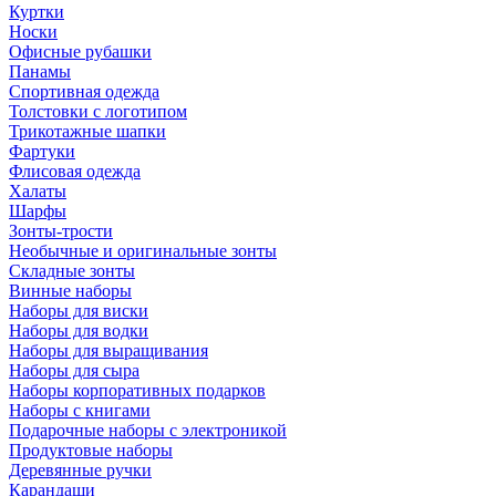
Куртки
Носки
Офисные рубашки
Панамы
Спортивная одежда
Толстовки с логотипом
Трикотажные шапки
Фартуки
Флисовая одежда
Халаты
Шарфы
Зонты-трости
Необычные и оригинальные зонты
Складные зонты
Винные наборы
Наборы для виски
Наборы для водки
Наборы для выращивания
Наборы для сыра
Наборы корпоративных подарков
Наборы с книгами
Подарочные наборы с электроникой
Продуктовые наборы
Деревянные ручки
Карандаши