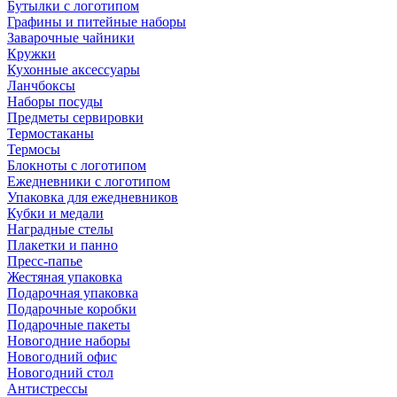
Бутылки с логотипом
Графины и питейные наборы
Заварочные чайники
Кружки
Кухонные аксессуары
Ланчбоксы
Наборы посуды
Предметы сервировки
Термостаканы
Термосы
Блокноты с логотипом
Ежедневники с логотипом
Упаковка для ежедневников
Кубки и медали
Наградные стелы
Плакетки и панно
Пресс-папье
Жестяная упаковка
Подарочная упаковка
Подарочные коробки
Подарочные пакеты
Новогодние наборы
Новогодний офис
Новогодний стол
Антистрессы