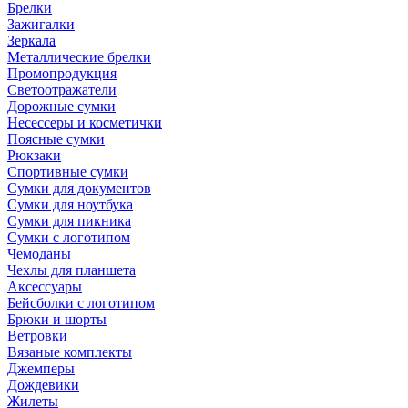
Брелки
Зажигалки
Зеркала
Металлические брелки
Промопродукция
Светоотражатели
Дорожные сумки
Несессеры и косметички
Поясные сумки
Рюкзаки
Спортивные сумки
Сумки для документов
Сумки для ноутбука
Сумки для пикника
Сумки с логотипом
Чемоданы
Чехлы для планшета
Аксессуары
Бейсболки с логотипом
Брюки и шорты
Ветровки
Вязаные комплекты
Джемперы
Дождевики
Жилеты