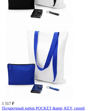
1 517 ₽
Подарочный набор POCKET &amp; KEY, синий