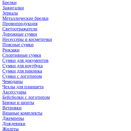
Брелки
Зажигалки
Зеркала
Металлические брелки
Промопродукция
Светоотражатели
Дорожные сумки
Несессеры и косметички
Поясные сумки
Рюкзаки
Спортивные сумки
Сумки для документов
Сумки для ноутбука
Сумки для пикника
Сумки с логотипом
Чемоданы
Чехлы для планшета
Аксессуары
Бейсболки с логотипом
Брюки и шорты
Ветровки
Вязаные комплекты
Джемперы
Дождевики
Жилеты