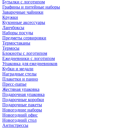
Бутылки с логотипом
Графины и питейные наборы
Заварочные чайники
Кружки
Кухонные аксессуары
Ланчбоксы
Наборы посуды
Предметы сервировки
Термостаканы
Термосы
Блокноты с логотипом
Ежедневники с логотипом
Упаковка для ежедневников
Кубки и медали
Наградные стелы
Плакетки и панно
Пресс-папье
Жестяная упаковка
Подарочная упаковка
Подарочные коробки
Подарочные пакеты
Новогодние наборы
Новогодний офис
Новогодний стол
Антистрессы