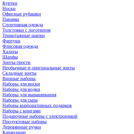
Куртки
Носки
Офисные рубашки
Панамы
Спортивная одежда
Толстовки с логотипом
Трикотажные шапки
Фартуки
Флисовая одежда
Халаты
Шарфы
Зонты-трости
Необычные и оригинальные зонты
Складные зонты
Винные наборы
Наборы для виски
Наборы для водки
Наборы для выращивания
Наборы для сыра
Наборы корпоративных подарков
Наборы с книгами
Подарочные наборы с электроникой
Продуктовые наборы
Деревянные ручки
Карандаши