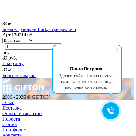
89 ₽
Брелок-фонарик Lork, серебристый
Арт.120014.05
-
+
шт.
89 руб.
В корзину
Ольга Петрова
89 ₽
Здравствуйте! Готова помочь
Больше товаров
вам. Напишите мне, если у
вас появятся вопросы.
2006 - 2026 © GIFTON
О нас
Доставка
Оплата и гарантии
Новости
Статьи
Портфолио
Контакты