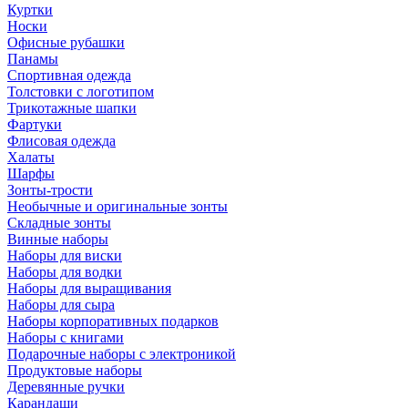
Куртки
Носки
Офисные рубашки
Панамы
Спортивная одежда
Толстовки с логотипом
Трикотажные шапки
Фартуки
Флисовая одежда
Халаты
Шарфы
Зонты-трости
Необычные и оригинальные зонты
Складные зонты
Винные наборы
Наборы для виски
Наборы для водки
Наборы для выращивания
Наборы для сыра
Наборы корпоративных подарков
Наборы с книгами
Подарочные наборы с электроникой
Продуктовые наборы
Деревянные ручки
Карандаши