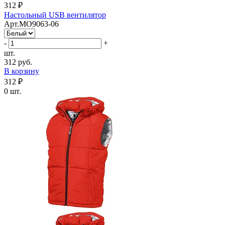
312 ₽
Настольный USB вентилятор
Арт.MO9063-06
-
+
шт.
312 руб.
В корзину
312 ₽
0 шт.