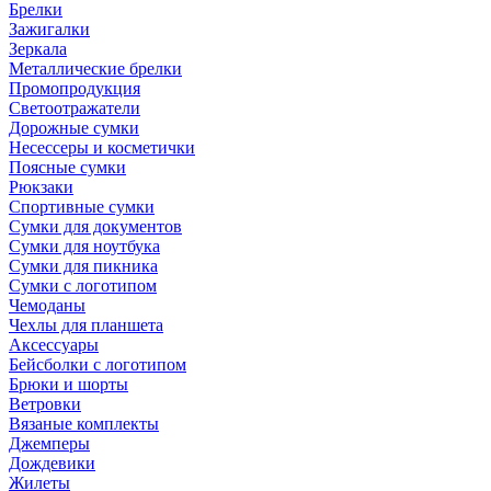
Брелки
Зажигалки
Зеркала
Металлические брелки
Промопродукция
Светоотражатели
Дорожные сумки
Несессеры и косметички
Поясные сумки
Рюкзаки
Спортивные сумки
Сумки для документов
Сумки для ноутбука
Сумки для пикника
Сумки с логотипом
Чемоданы
Чехлы для планшета
Аксессуары
Бейсболки с логотипом
Брюки и шорты
Ветровки
Вязаные комплекты
Джемперы
Дождевики
Жилеты