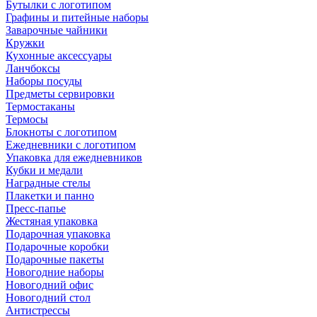
Бутылки с логотипом
Графины и питейные наборы
Заварочные чайники
Кружки
Кухонные аксессуары
Ланчбоксы
Наборы посуды
Предметы сервировки
Термостаканы
Термосы
Блокноты с логотипом
Ежедневники с логотипом
Упаковка для ежедневников
Кубки и медали
Наградные стелы
Плакетки и панно
Пресс-папье
Жестяная упаковка
Подарочная упаковка
Подарочные коробки
Подарочные пакеты
Новогодние наборы
Новогодний офис
Новогодний стол
Антистрессы