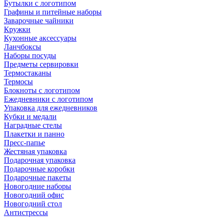
Бутылки с логотипом
Графины и питейные наборы
Заварочные чайники
Кружки
Кухонные аксессуары
Ланчбоксы
Наборы посуды
Предметы сервировки
Термостаканы
Термосы
Блокноты с логотипом
Ежедневники с логотипом
Упаковка для ежедневников
Кубки и медали
Наградные стелы
Плакетки и панно
Пресс-папье
Жестяная упаковка
Подарочная упаковка
Подарочные коробки
Подарочные пакеты
Новогодние наборы
Новогодний офис
Новогодний стол
Антистрессы