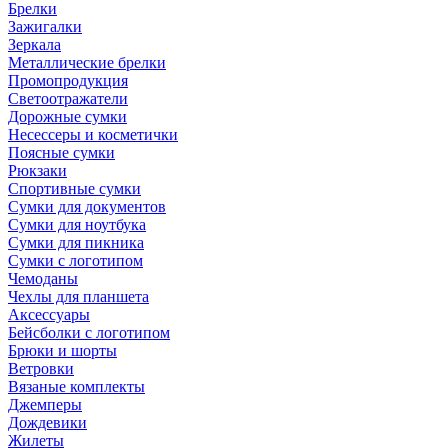
Брелки
Зажигалки
Зеркала
Металлические брелки
Промопродукция
Светоотражатели
Дорожные сумки
Несессеры и косметички
Поясные сумки
Рюкзаки
Спортивные сумки
Сумки для документов
Сумки для ноутбука
Сумки для пикника
Сумки с логотипом
Чемоданы
Чехлы для планшета
Аксессуары
Бейсболки с логотипом
Брюки и шорты
Ветровки
Вязаные комплекты
Джемперы
Дождевики
Жилеты