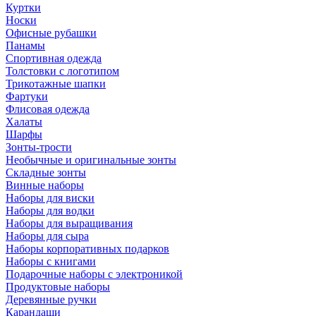
Куртки
Носки
Офисные рубашки
Панамы
Спортивная одежда
Толстовки с логотипом
Трикотажные шапки
Фартуки
Флисовая одежда
Халаты
Шарфы
Зонты-трости
Необычные и оригинальные зонты
Складные зонты
Винные наборы
Наборы для виски
Наборы для водки
Наборы для выращивания
Наборы для сыра
Наборы корпоративных подарков
Наборы с книгами
Подарочные наборы с электроникой
Продуктовые наборы
Деревянные ручки
Карандаши