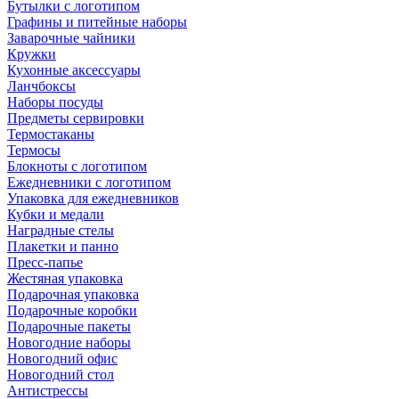
Бутылки с логотипом
Графины и питейные наборы
Заварочные чайники
Кружки
Кухонные аксессуары
Ланчбоксы
Наборы посуды
Предметы сервировки
Термостаканы
Термосы
Блокноты с логотипом
Ежедневники с логотипом
Упаковка для ежедневников
Кубки и медали
Наградные стелы
Плакетки и панно
Пресс-папье
Жестяная упаковка
Подарочная упаковка
Подарочные коробки
Подарочные пакеты
Новогодние наборы
Новогодний офис
Новогодний стол
Антистрессы