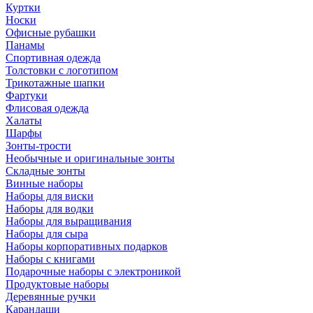
Куртки
Носки
Офисные рубашки
Панамы
Спортивная одежда
Толстовки с логотипом
Трикотажные шапки
Фартуки
Флисовая одежда
Халаты
Шарфы
Зонты-трости
Необычные и оригинальные зонты
Складные зонты
Винные наборы
Наборы для виски
Наборы для водки
Наборы для выращивания
Наборы для сыра
Наборы корпоративных подарков
Наборы с книгами
Подарочные наборы с электроникой
Продуктовые наборы
Деревянные ручки
Карандаши