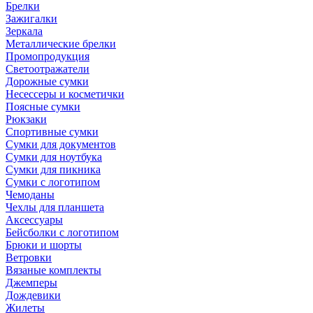
Брелки
Зажигалки
Зеркала
Металлические брелки
Промопродукция
Светоотражатели
Дорожные сумки
Несессеры и косметички
Поясные сумки
Рюкзаки
Спортивные сумки
Сумки для документов
Сумки для ноутбука
Сумки для пикника
Сумки с логотипом
Чемоданы
Чехлы для планшета
Аксессуары
Бейсболки с логотипом
Брюки и шорты
Ветровки
Вязаные комплекты
Джемперы
Дождевики
Жилеты