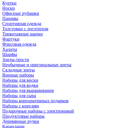
Куртки
Носки
Офисные рубашки
Панамы
Спортивная одежда
Толстовки с логотипом
Трикотажные шапки
Фартуки
Флисовая одежда
Халаты
Шарфы
Зонты-трости
Необычные и оригинальные зонты
Складные зонты
Винные наборы
Наборы для виски
Наборы для водки
Наборы для выращивания
Наборы для сыра
Наборы корпоративных подарков
Наборы с книгами
Подарочные наборы с электроникой
Продуктовые наборы
Деревянные ручки
Карандаши