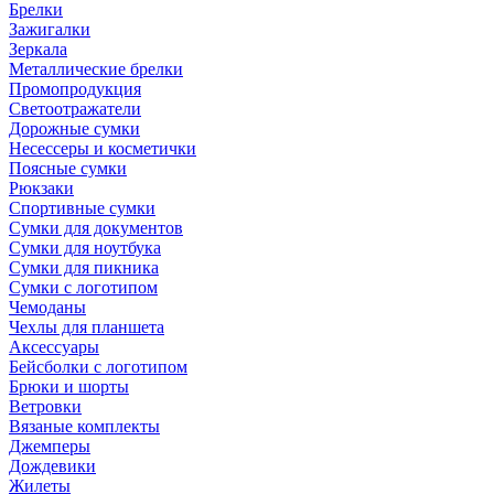
Брелки
Зажигалки
Зеркала
Металлические брелки
Промопродукция
Светоотражатели
Дорожные сумки
Несессеры и косметички
Поясные сумки
Рюкзаки
Спортивные сумки
Сумки для документов
Сумки для ноутбука
Сумки для пикника
Сумки с логотипом
Чемоданы
Чехлы для планшета
Аксессуары
Бейсболки с логотипом
Брюки и шорты
Ветровки
Вязаные комплекты
Джемперы
Дождевики
Жилеты