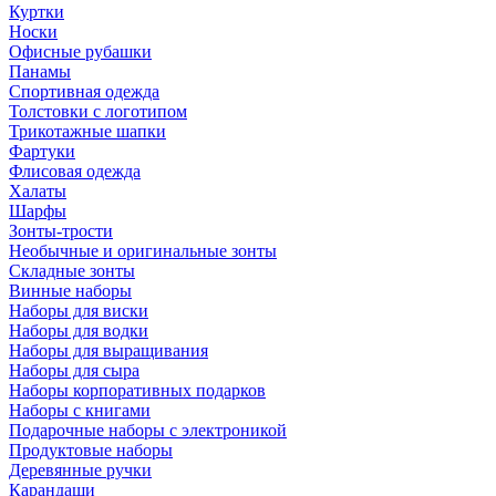
Куртки
Носки
Офисные рубашки
Панамы
Спортивная одежда
Толстовки с логотипом
Трикотажные шапки
Фартуки
Флисовая одежда
Халаты
Шарфы
Зонты-трости
Необычные и оригинальные зонты
Складные зонты
Винные наборы
Наборы для виски
Наборы для водки
Наборы для выращивания
Наборы для сыра
Наборы корпоративных подарков
Наборы с книгами
Подарочные наборы с электроникой
Продуктовые наборы
Деревянные ручки
Карандаши