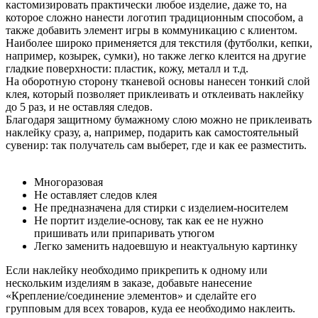
кастомизировать практически любое изделие, даже то, на
которое сложно нанести логотип традиционным способом, а
также добавить элемент игры в коммуникацию с клиентом.
Наиболее широко применяется для текстиля (футболки, кепки,
например, козырек, сумки), но также легко клеится на другие
гладкие поверхности: пластик, кожу, металл и т.д.
На оборотную сторону тканевой основы нанесен тонкий слой
клея, который позволяет приклеивать и отклеивать наклейку
до 5 раз, и не оставляя следов.
Благодаря защитному бумажному слою можно не приклеивать
наклейку сразу, а, например, подарить как самостоятельный
сувенир: так получатель сам выберет, где и как ее разместить.
Многоразовая
Не оставляет следов клея
Не предназначена для стирки с изделием-носителем
Не портит изделие-основу, так как ее не нужно
пришивать или припаривать утюгом
Легко заменить надоевшую и неактуальную картинку
Если наклейку необходимо прикрепить к одному или
нескольким изделиям в заказе, добавьте нанесение
«Крепление/соединение элементов» и сделайте его
групповым для всех товаров, куда ее необходимо наклеить.