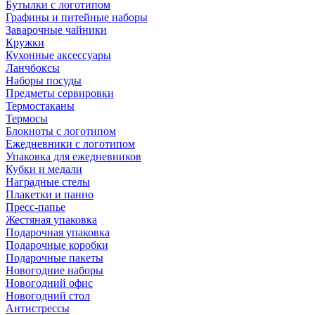
Бутылки с логотипом
Графины и питейные наборы
Заварочные чайники
Кружки
Кухонные аксессуары
Ланчбоксы
Наборы посуды
Предметы сервировки
Термостаканы
Термосы
Блокноты с логотипом
Ежедневники с логотипом
Упаковка для ежедневников
Кубки и медали
Наградные стелы
Плакетки и панно
Пресс-папье
Жестяная упаковка
Подарочная упаковка
Подарочные коробки
Подарочные пакеты
Новогодние наборы
Новогодний офис
Новогодний стол
Антистрессы