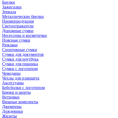
Брелки
Зажигалки
Зеркала
Металлические брелки
Промопродукция
Светоотражатели
Дорожные сумки
Несессеры и косметички
Поясные сумки
Рюкзаки
Спортивные сумки
Сумки для документов
Сумки для ноутбука
Сумки для пикника
Сумки с логотипом
Чемоданы
Чехлы для планшета
Аксессуары
Бейсболки с логотипом
Брюки и шорты
Ветровки
Вязаные комплекты
Джемперы
Дождевики
Жилеты